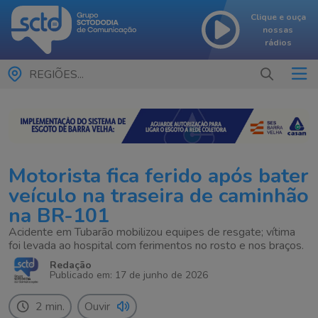
Clique e ouça
nossas
rádios
REGIÕES...
Motorista fica ferido após bater
veículo na traseira de caminhão
na BR-101
Acidente em Tubarão mobilizou equipes de resgate; vítima
foi levada ao hospital com ferimentos no rosto e nos braços.
Redação
Publicado em: 17 de junho de 2026
2 min.
Ouvir