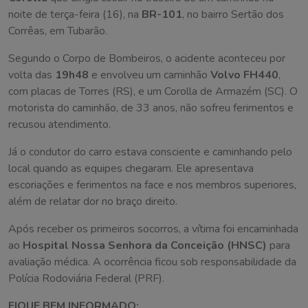
noite de terça-feira (16), na
BR-101
, no bairro Sertão dos
Corrêas, em Tubarão.
Segundo o Corpo de Bombeiros, o acidente aconteceu por
volta das
19h48
e envolveu um caminhão
Volvo FH440
,
com placas de Torres (RS), e um Corolla de Armazém (SC). O
motorista do caminhão, de 33 anos, não sofreu ferimentos e
recusou atendimento.
Já o condutor do carro estava consciente e caminhando pelo
local quando as equipes chegaram. Ele apresentava
escoriações e ferimentos na face e nos membros superiores,
além de relatar dor no braço direito.
Após receber os primeiros socorros, a vítima foi encaminhada
ao
Hospital Nossa Senhora da Conceição (HNSC)
para
avaliação médica. A ocorrência ficou sob responsabilidade da
Polícia Rodoviária Federal (PRF).
FIQUE BEM INFORMADO: