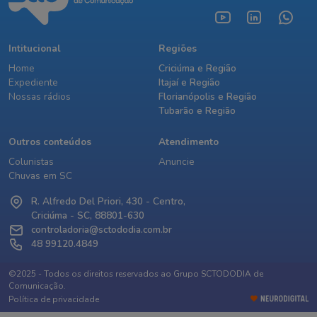
Intitucional
Regiões
Home
Criciúma e Região
Expediente
Itajaí e Região
Nossas rádios
Florianópolis e Região
Tubarão e Região
Outros conteúdos
Atendimento
Colunistas
Anuncie
Chuvas em SC
R. Alfredo Del Priori, 430 - Centro,
Criciúma - SC, 88801-630
controladoria@sctododia.com.br
48 99120.4849
©2025 - Todos os direitos reservados ao Grupo SCTODODIA de
Comunicação.
Política de privacidade