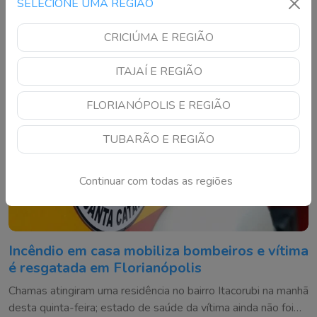
SELECIONE UMA REGIÃO
incêndio
CRICIÚMA E REGIÃO
ITAJAÍ E REGIÃO
FLORIANÓPOLIS E REGIÃO
TUBARÃO E REGIÃO
Continuar com todas as regiões
Incêndio em casa mobiliza bombeiros e vítima
é resgatada em Florianópolis
Chamas atingiram uma residência no bairro Itacorubi na manhã
desta quinta-feira; estado de saúde da vítima ainda não foi