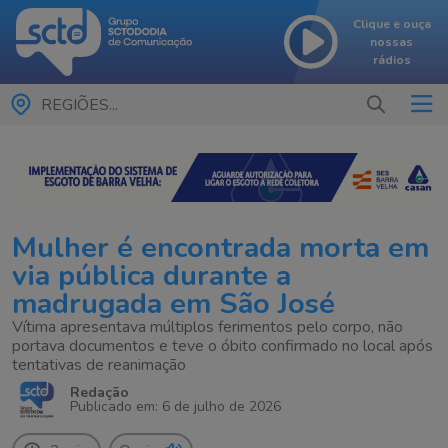
Clique e ouça
nossas
rádios
REGIÕES...
Mulher é encontrada morta em
via pública durante a
madrugada em São José
Vítima apresentava múltiplos ferimentos pelo corpo, não
portava documentos e teve o óbito confirmado no local após
tentativas de reanimação
Redação
Publicado em: 6 de julho de 2026