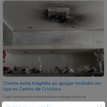
Cliente evita tragédia ao apagar incêndio em
loja no Centro de Criciúma
Fogo começou em uma luminária e atingiu parte da
mercadoria antes de ser controlado com um extintor de