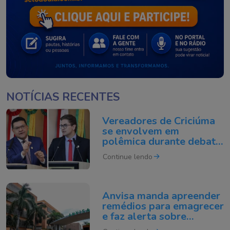
NOTÍCIAS RECENTES
Vereadores de Criciúma
se envolvem em
polêmica durante debate
na Câmara
Continue lendo
Anvisa manda apreender
remédios para emagrecer
e faz alerta sobre
testosterona falsificada