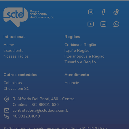
Intitucional
Regiões
Home
Criciúma e Região
Expediente
Itajaí e Região
Nossas rádios
Florianópolis e Região
Tubarão e Região
Outros conteúdos
Atendimento
Colunistas
Anuncie
Chuvas em SC
R. Alfredo Del Priori, 430 - Centro,
Criciúma - SC, 88801-630
controladoria@sctododia.com.br
48 99120.4849
©2025 - Todos os direitos reservados ao Grupo SCTODODIA de