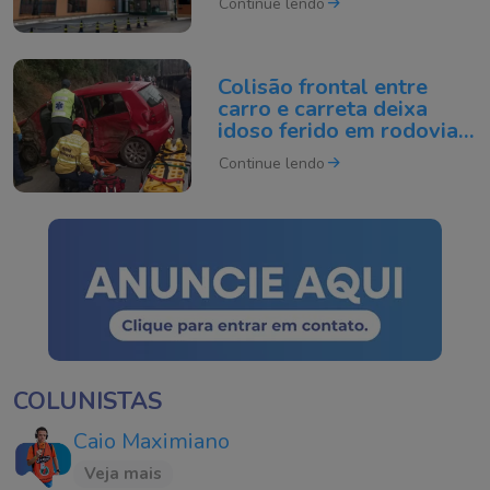
Continue lendo
Colisão frontal entre
carro e carreta deixa
idoso ferido em rodovia
de SC
Continue lendo
COLUNISTAS
Caio Maximiano
Veja mais