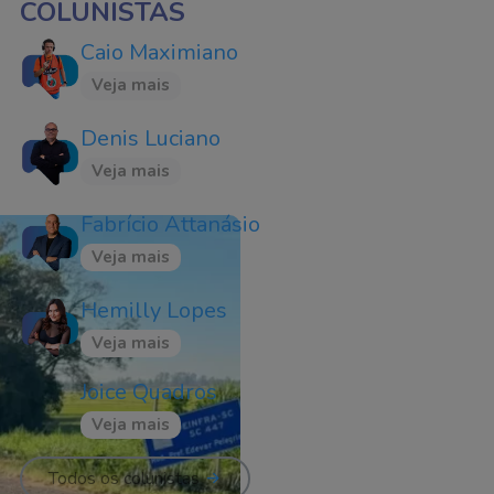
COLUNISTAS
Caio Maximiano
Veja mais
Denis Luciano
Veja mais
Fabrício Attanásio
Veja mais
Hemilly Lopes
Veja mais
Joice Quadros
Veja mais
Todos os colunistas