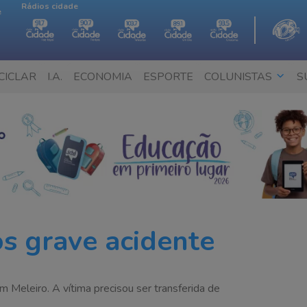
Rádios cidade
e
CICLAR
I.A.
ECONOMIA
ESPORTE
COLUNISTAS
S
s grave acidente
 Meleiro. A vítima precisou ser transferida de