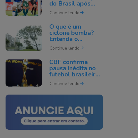
do Brasil após
derrota para o
Continue lendo
Cruzeiro
O que é um
ciclone bomba?
Entenda o
fenômeno que
Continue lendo
pode atingir o Sul
do Brasil
CBF confirma
pausa inédita no
futebol brasileiro
por causa da Copa
Continue lendo
do Mundo de 2027