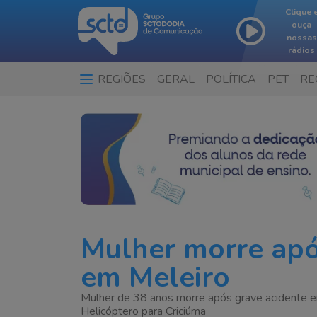
Clique 
ouça
nossas
rádios
REGIÕES
GERAL
POLÍTICA
PET
RE
Mulher morre apó
em Meleiro
Mulher de 38 anos morre após grave acidente em
Helicóptero para Criciúma