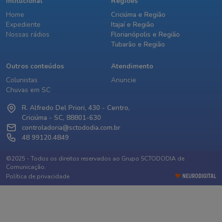
Intitucional
Regiões
Home
Criciúma e Região
Expediente
Itajaí e Região
Nossas rádios
Florianópolis e Região
Tubarão e Região
Outros conteúdos
Atendimento
Colunistas
Anuncie
Chuvas em SC
R. Alfredo Del Priori, 430 - Centro,
Criciúma - SC, 88801-630
controladoria@sctododia.com.br
48 99120.4849
©2025 - Todos os direitos reservados ao Grupo SCTODODIA de
Comunicação.
Política de privacidade