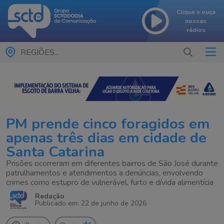
Clique e ouça
nossas
rádios
REGIÕES...
PM prende cinco foragidos em
apenas três dias em cidade de
Santa Catarina
Prisões ocorreram em diferentes bairros de São José durante
patrulhamentos e atendimentos a denúncias, envolvendo
crimes como estupro de vulnerável, furto e dívida alimentícia
Redação
Publicado em: 22 de junho de 2026