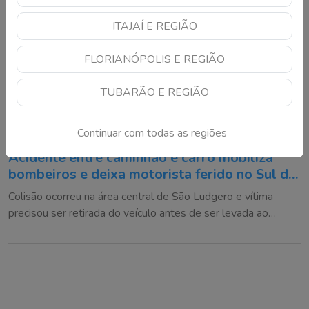
ITAJAÍ E REGIÃO
FLORIANÓPOLIS E REGIÃO
TUBARÃO E REGIÃO
Continuar com todas as regiões
Acidente entre caminhão e carro mobiliza
bombeiros e deixa motorista ferido no Sul de
SC
Colisão ocorreu na área central de São Ludgero e vítima
precisou ser retirada do veículo antes de ser levada ao
hospital