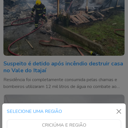
Suspeito é detido após incêndio destruir casa
no Vale do Itajaí
Residência foi completamente consumida pelas chamas e
bombeiros utilizaram 12 mil litros de água no combate ao
fogo
SELECIONE UMA REGIÃO
CRICIÚMA E REGIÃO