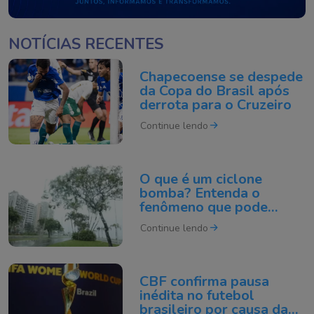
NOTÍCIAS RECENTES
Chapecoense se despede
da Copa do Brasil após
derrota para o Cruzeiro
Continue lendo
O que é um ciclone
bomba? Entenda o
fenômeno que pode
atingir o Sul do Brasil
Continue lendo
CBF confirma pausa
inédita no futebol
brasileiro por causa da