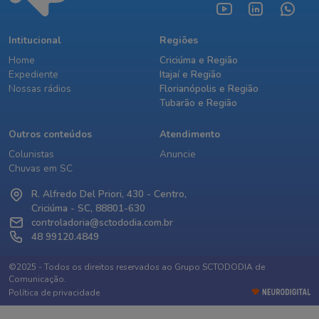
Intitucional
Regiões
Home
Criciúma e Região
Expediente
Itajaí e Região
Nossas rádios
Florianópolis e Região
Tubarão e Região
Outros conteúdos
Atendimento
Colunistas
Anuncie
Chuvas em SC
R. Alfredo Del Priori, 430 - Centro,
Criciúma - SC, 88801-630
controladoria@sctododia.com.br
48 99120.4849
©2025 - Todos os direitos reservados ao Grupo SCTODODIA de
Comunicação.
Política de privacidade