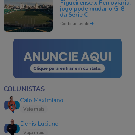
Figueirense x Ferroviária:
jogo pode mudar o G-8
da Série C
Continue lendo
COLUNISTAS
Caio Maximiano
Veja mais
Denis Luciano
Veja mais