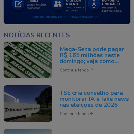
NOTÍCIAS RECENTES
Mega-Sena pode pagar
R$ 165 milhões neste
domingo; veja como
apostar
Continue lendo
TSE cria conselho para
monitorar IA e fake news
nas eleições de 2026
Continue lendo