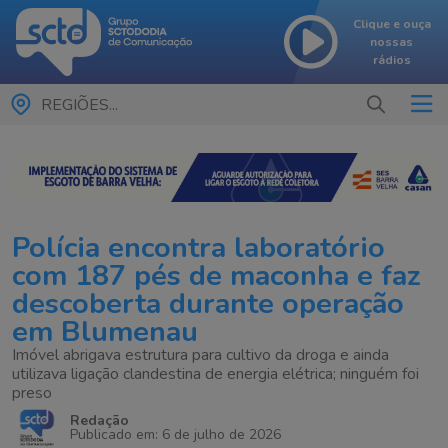
Clique e ouça
nossas
rádios
REGIÕES...
Polícia encontra laboratório
com 187 pés de maconha e faz
descoberta durante operação
em Blumenau
Imóvel abrigava estrutura para cultivo da droga e ainda
utilizava ligação clandestina de energia elétrica; ninguém foi
preso
Redação
Publicado em: 6 de julho de 2026