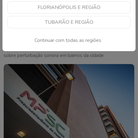
FLORIANÓPOLIS E REGIÃO
TUBARÃO E REGIÃO
Fiscalização de escapamentos adulterados é
intensificada em Tubarão
Continuar com todas as regiões
Fiscalização foi reforçada após reclamações de moradores
sobre perturbação sonora em bairros da cidade