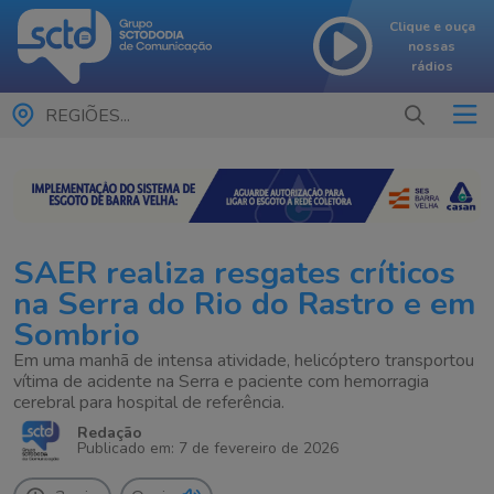
Clique e ouça
nossas
rádios
REGIÕES...
SAER realiza resgates críticos
na Serra do Rio do Rastro e em
Sombrio
Em uma manhã de intensa atividade, helicóptero transportou
vítima de acidente na Serra e paciente com hemorragia
cerebral para hospital de referência.
Redação
Publicado em: 7 de fevereiro de 2026