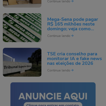
Continue lendo
Mega-Sena pode pagar
R$ 165 milhões neste
domingo; veja como
apostar
Continue lendo
TSE cria conselho para
monitorar IA e fake news
nas eleições de 2026
Continue lendo