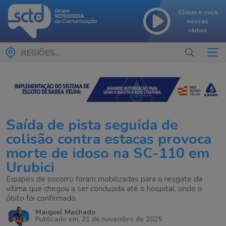
Clique e ouça
nossas
rádios
REGIÕES...
Saída de pista seguida de
colisão contra estacas provoca
morte de idoso na SC-110 em
Urubici
Equipes de socorro foram mobilizadas para o resgate da
vítima que chegou a ser conduzida até o hospital, onde o
óbito foi confirmado.
Maiquel Machado
Publicado em: 21 de novembro de 2025