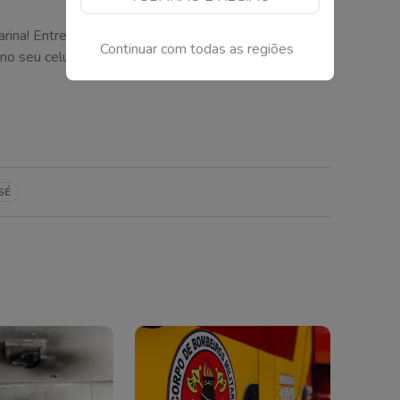
arina! Entre agora no canal do SCTODODIA no
Continuar com todas as regiões
no seu celular.
SÉ