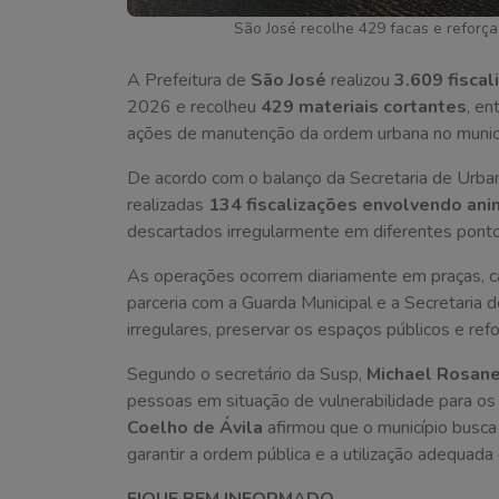
São José recolhe 429 facas e reforça
A Prefeitura de
São José
realizou
3.609 fiscal
2026 e recolheu
429 materiais cortantes
, en
ações de manutenção da ordem urbana no municí
De acordo com o balanço da Secretaria de Urba
realizadas
134 fiscalizações envolvendo ani
descartados irregularmente em diferentes ponto
As operações ocorrem diariamente em praças, c
parceria com a Guarda Municipal e a Secretaria 
irregulares, preservar os espaços públicos e ref
Segundo o secretário da Susp,
Michael Rosane
pessoas em situação de vulnerabilidade para os s
Coelho de Ávila
afirmou que o município busca
garantir a ordem pública e a utilização adequad
FIQUE BEM INFORMADO