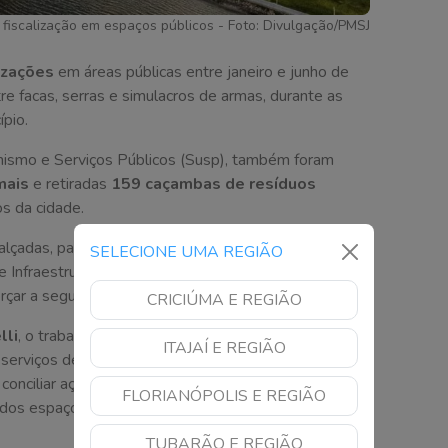
 fiscalização em espaços públicos - Foto: Divulgação/PMSJ
izações
em áreas públicas entre janeiro e junho de
tre facas, serras e simulacros de armas, durante as
pio.
nismo e Serviços Públicos (Susp), também foram
mais
e retiradas
159 caçambas de resíduos
s da cidade.
alçadas, parques e outros espaços públicos, em
SELECIONE UMA REGIÃO
de Infraestrutura. O objetivo é combater ocupações
orçar a segurança da população.
CRICIÚMA E REGIÃO
lli
, o trabalho também inclui o encaminhamento de
ITAJAÍ E REGIÃO
erviços de assistência social. Já o prefeito
Orvino
 conciliar ações de acolhimento com medidas para
FLORIANÓPOLIS E REGIÃO
a dos espaços pela população.
TUBARÃO E REGIÃO