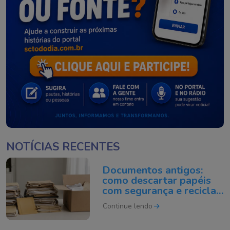
NOTÍCIAS RECENTES
Documentos antigos:
como descartar papéis
com segurança e reciclar
do jeito certo
Continue lendo