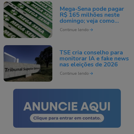
Mega-Sena pode pagar
R$ 165 milhões neste
domingo; veja como
apostar
Continue lendo
TSE cria conselho para
monitorar IA e fake news
nas eleições de 2026
Continue lendo