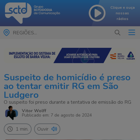
Clique e ouça
nossas
rádios
REGIÕES...
Suspeito de homicídio é preso
ao tentar emitir RG em São
Ludgero
O suspeito foi preso durante a tentativa de emissão do RG
Vitor Wolff
Publicado em: 7 de agosto de 2024
1 min.
Ouvir