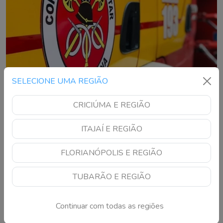
SELECIONE UMA REGIÃO
CRICIÚMA E REGIÃO
Incêndio em casa mobiliza bombeiros e vítima
é resgatada em Florianópolis
ITAJAÍ E REGIÃO
Chamas atingiram uma residência no bairro Itacorubi na manhã
desta quinta-feira; estado de saúde da vítima ainda não foi
FLORIANÓPOLIS E REGIÃO
informado
TUBARÃO E REGIÃO
Continuar com todas as regiões