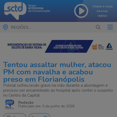
Clique e ouça
nossas
rádios
REGIÕES...
Tentou assaltar mulher, atacou
PM com navalha e acabou
preso em Florianópolis
Policial sofreu lesão grave na mão durante a abordagem e
precisou ser encaminhado ao hospital após conter o suspeito
no Centro da Capital
Redação
Publicado em: 5 de junho de 2026