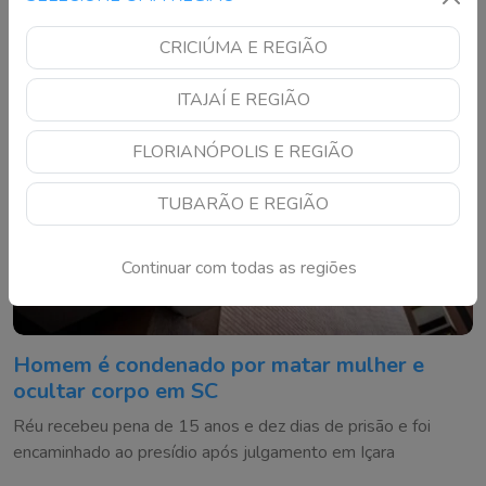
CRICIÚMA E REGIÃO
ITAJAÍ E REGIÃO
FLORIANÓPOLIS E REGIÃO
TUBARÃO E REGIÃO
Continuar com todas as regiões
Homem é condenado por matar mulher e
ocultar corpo em SC
Réu recebeu pena de 15 anos e dez dias de prisão e foi
encaminhado ao presídio após julgamento em Içara