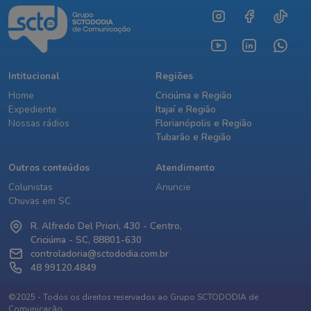
Intitucional
Regiões
Home
Criciúma e Região
Expediente
Itajaí e Região
Nossas rádios
Florianópolis e Região
Tubarão e Região
Outros conteúdos
Atendimento
Colunistas
Anuncie
Chuvas em SC
R. Alfredo Del Priori, 430 - Centro,
Criciúma - SC, 88801-630
controladoria@sctododia.com.br
48 99120.4849
©2025 - Todos os direitos reservados ao Grupo SCTODODIA de
Comunicação.