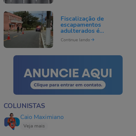
Fiscalização de
escapamentos
adulterados é
intensificada em Tubarão
Continue lendo
COLUNISTAS
Caio Maximiano
Veja mais