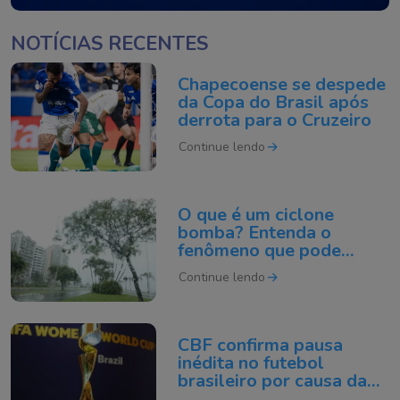
NOTÍCIAS RECENTES
Chapecoense se despede
da Copa do Brasil após
derrota para o Cruzeiro
Continue lendo
O que é um ciclone
bomba? Entenda o
fenômeno que pode
atingir o Sul do Brasil
Continue lendo
CBF confirma pausa
inédita no futebol
brasileiro por causa da
Copa do Mundo de 2027