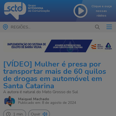
Clique e ouça
nossas
rádios
REGIÕES...
[VÍDEO] Mulher é presa por
transportar mais de 60 quilos
de drogas em automóvel em
Santa Catarina
A autora é natural do Mato Grosso do Sul
Maiquel Machado
Publicado em: 8 de agosto de 2024
1 min.
Ouvir