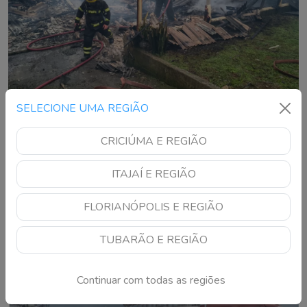
SELECIONE UMA REGIÃO
Suspeito é detido após incêndio destruir casa
CRICIÚMA E REGIÃO
no Vale do Itajaí
ITAJAÍ E REGIÃO
Residência foi completamente consumida pelas chamas e
bombeiros utilizaram 12 mil litros de água no combate ao
FLORIANÓPOLIS E REGIÃO
fogo
TUBARÃO E REGIÃO
Continuar com todas as regiões