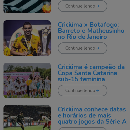
história do Criciúma
Continue lendo
Criciúma x Botafogo:
Barreto e Matheusinho
no Rio de Janeiro
Continue lendo
Criciúma é campeão da
Copa Santa Catarina
sub-15 feminina
Continue lendo
Criciúma conhece datas
e horários de mais
quatro jogos da Série A