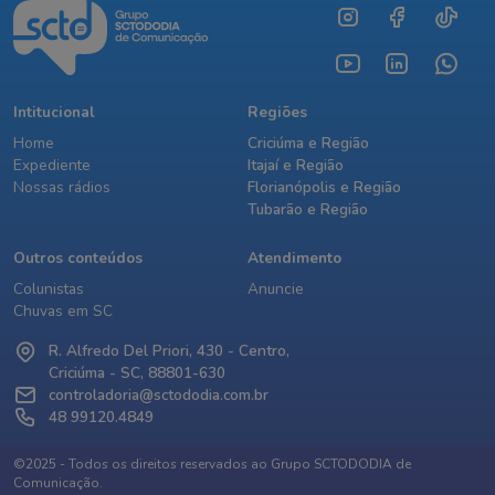
Intitucional
Regiões
Home
Criciúma e Região
Expediente
Itajaí e Região
Nossas rádios
Florianópolis e Região
Tubarão e Região
Outros conteúdos
Atendimento
Colunistas
Anuncie
Chuvas em SC
R. Alfredo Del Priori, 430 - Centro,
Criciúma - SC, 88801-630
controladoria@sctododia.com.br
48 99120.4849
©2025 - Todos os direitos reservados ao Grupo SCTODODIA de
Comunicação.