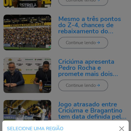
Continue lendo
Mesmo a três pontos
do Z-4, chances de
rebaixamento do
Criciúma são de 21%
Continue lendo
Criciúma apresenta
Pedro Rocha e
promete mais dois
reforços na semana
Continue lendo
Jogo atrasado entre
Criciúma e Bragantino
tem data definida pela
CBF
Continue lendo
SELECIONE UMA REGIÃO