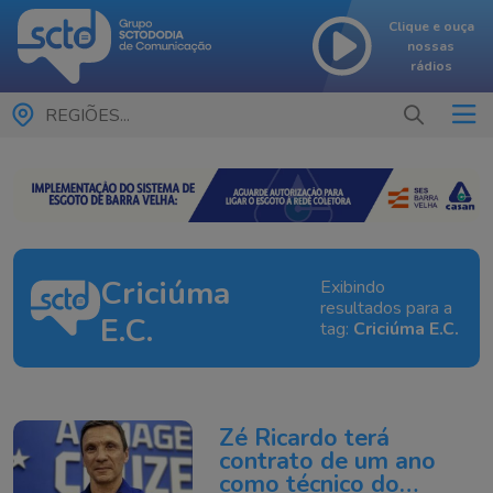
Clique e ouça
nossas
rádios
REGIÕES...
Criciúma
Exibindo
resultados para a
E.C.
tag:
Criciúma E.C.
Zé Ricardo terá
contrato de um ano
como técnico do