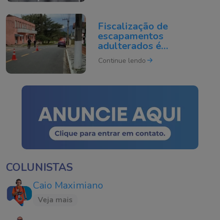
Fiscalização de
escapamentos
adulterados é
intensificada em Tubarão
Continue lendo
COLUNISTAS
Caio Maximiano
Veja mais