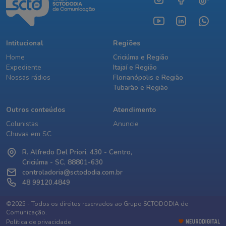
Intitucional
Regiões
Home
Criciúma e Região
Expediente
Itajaí e Região
Nossas rádios
Florianópolis e Região
Tubarão e Região
Outros conteúdos
Atendimento
Colunistas
Anuncie
Chuvas em SC
R. Alfredo Del Priori, 430 - Centro,
Criciúma - SC, 88801-630
controladoria@sctododia.com.br
48 99120.4849
©2025 - Todos os direitos reservados ao Grupo SCTODODIA de
Comunicação.
Política de privacidade