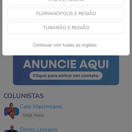
Chapecoense se despede
FLORIANÓPOLIS E REGIÃO
da Copa do Brasil após
derrota para o Cruzeiro
TUBARÃO E REGIÃO
Continue lendo
Continuar com todas as regiões
COLUNISTAS
Caio Maximiano
Veja mais
Denis Luciano