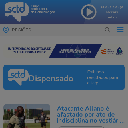
Clique e ouça
nossas
rádios
REGIÕES...
Exibindo
Dispensado
resultados para
a tag:
Dispensado
Atacante Allano é
afastado por ato de
indisciplina no vestiário
do Criciúma