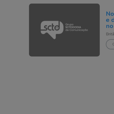
No
e 
no
Britâ