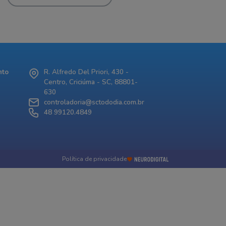
nto
R. Alfredo Del Priori, 430 -
Centro, Criciúma - SC, 88801-
630
controladoria@sctododia.com.br
48 99120.4849
Política de privacidade