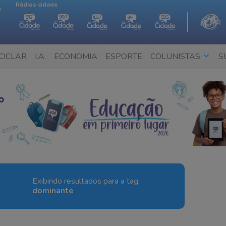
Rádios cidade
e
CICLAR
I.A.
ECONOMIA
ESPORTE
COLUNISTAS
S
Exibindo resultados para a tag:
dominante