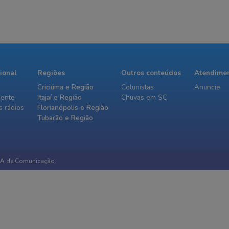
cional
Regiões
Outros conteúdos
Atendime
Criciúma e Região
Colunistas
Anuncie
iente
Itajaí e Região
Chuvas em SC
 rádios
Florianópolis e Região
Tubarão e Região
IA de Comunicação.