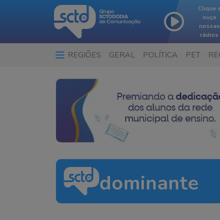
Clique 
ouça
nossas
rádios
REGIÕES
GERAL
POLÍTICA
PET
RE
dominante