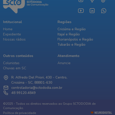
Intitucional
Regiões
Home
Criciúma e Região
Expediente
Itajaí e Região
Nossas rádios
Florianópolis e Região
Tubarão e Região
Outros conteúdos
Atendimento
Colunistas
Anuncie
Chuvas em SC
R. Alfredo Del Priori, 430 - Centro,
Criciúma - SC, 88801-630
controladoria@sctododia.com.br
48 99120.4849
©2025 - Todos os direitos reservados ao Grupo SCTODODIA de
Comunicação.
Política de privacidade