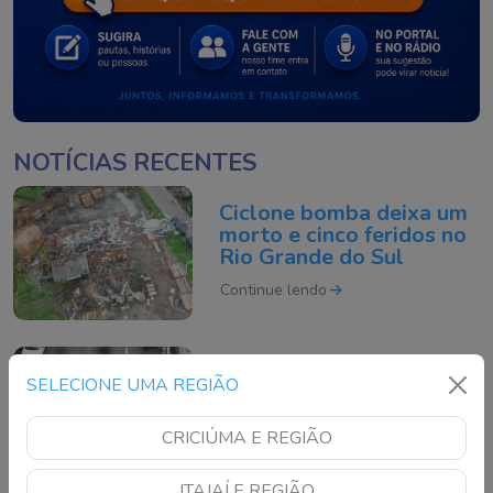
NOTÍCIAS RECENTES
Ciclone bomba deixa um
morto e cinco feridos no
Rio Grande do Sul
Continue lendo
Motociclista morre após
SELECIONE UMA REGIÃO
acidente grave na BR-
101 em São José
CRICIÚMA E REGIÃO
Continue lendo
ITAJAÍ E REGIÃO