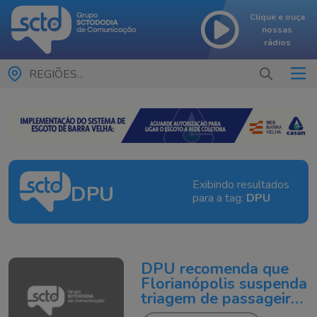
Clique e ouça
nossas
rádios
REGIÕES...
Exibindo resultados
DPU
para a tag:
DPU
DPU recomenda que
Florianópolis suspenda
triagem de passageiros
na rodoviária