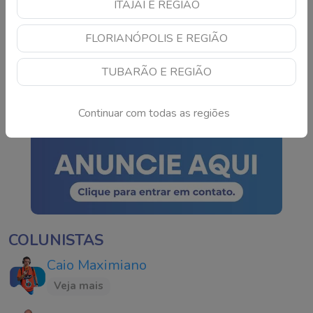
ITAJAÍ E REGIÃO
Gavião e coruja feridos
FLORIANÓPOLIS E REGIÃO
por linha com cerol são
resgatados em Itajaí
TUBARÃO E REGIÃO
Continue lendo
Continuar com todas as regiões
COLUNISTAS
Caio Maximiano
Veja mais