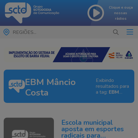
Clique e ouça
nossas
rádios
REGIÕES...
EBM Mâncio
Exibindo
resultados para
Costa
a tag:
EBM
Mâncio Costa
Escola municipal
aposta em esportes
radicais para