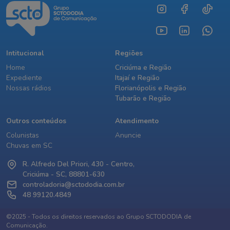
Intitucional
Regiões
Home
Criciúma e Região
Expediente
Itajaí e Região
Nossas rádios
Florianópolis e Região
Tubarão e Região
Outros conteúdos
Atendimento
Colunistas
Anuncie
Chuvas em SC
R. Alfredo Del Priori, 430 - Centro,
Criciúma - SC, 88801-630
controladoria@sctododia.com.br
48 99120.4849
©2025 - Todos os direitos reservados ao Grupo SCTODODIA de
Comunicação.