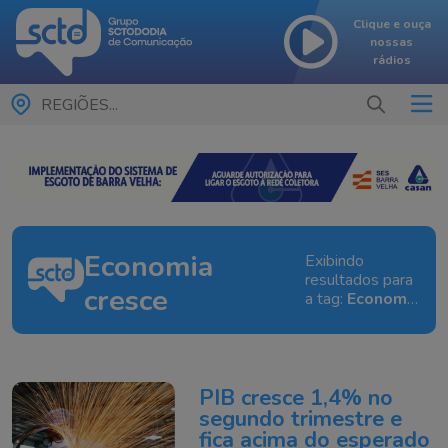
Clique e ouça
nossas
rádios
REGIÕES...
Economia
Exibindo
resultados para
cresce
a tag:
Economia
cresce
PIB cresce 1,4% no
segundo trimestre e
fica acima do esperado