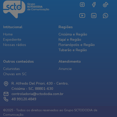
Intitucional
Regiões
Home
Criciúma e Região
Expediente
Itajaí e Região
Nossas rádios
Florianópolis e Região
Tubarão e Região
Outros conteúdos
Atendimento
Colunistas
Anuncie
Chuvas em SC
R. Alfredo Del Priori, 430 - Centro,
Criciúma - SC, 88801-630
controladoria@sctododia.com.br
48 99120.4849
©2025 - Todos os direitos reservados ao Grupo SCTODODIA de
Comunicação.