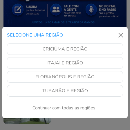
SELECIONE UMA REGIÃO
NOTÍCIAS RECENTES
CRICIÚMA E REGIÃO
Chapecoense se despede
da Copa do Brasil após
ITAJAÍ E REGIÃO
derrota para o Cruzeiro
Continue lendo
FLORIANÓPOLIS E REGIÃO
TUBARÃO E REGIÃO
O que é um ciclone
bomba? Entenda o
fenômeno que pode
Continuar com todas as regiões
atingir o Sul do Brasil
Continue lendo