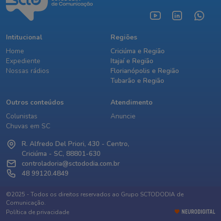
Intitucional
Regiões
Home
Criciúma e Região
Expediente
Itajaí e Região
Nossas rádios
Florianópolis e Região
Tubarão e Região
Outros conteúdos
Atendimento
Colunistas
Anuncie
Chuvas em SC
R. Alfredo Del Priori, 430 - Centro,
Criciúma - SC, 88801-630
controladoria@sctododia.com.br
48 99120.4849
©2025 - Todos os direitos reservados ao Grupo SCTODODIA de
Comunicação.
Política de privacidade