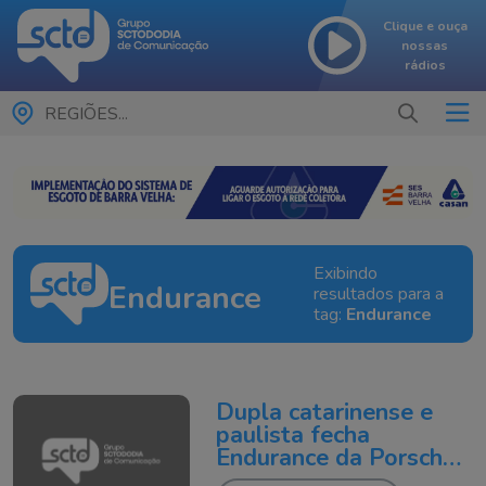
Clique e ouça
nossas
rádios
REGIÕES...
Exibindo
Endurance
resultados para a
tag:
Endurance
Dupla catarinense e
paulista fecha
Endurance da Porsche
Cup Brasil em sexto