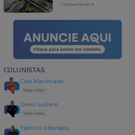
as regiões da cidade
Continue lendo
COLUNISTAS
Caio Maximiano
Veja mais
Denis Luciano
Veja mais
Fabrício Attanásio