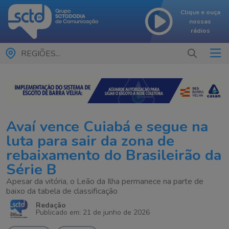
Clique e ouça
nossas
rádios
REGIÕES...
Avaí vence Cuiabá e segue na
luta para sair da zona de
rebaixamento do Brasileirão da
Série B
Apesar da vitória, o Leão da Ilha permanece na parte de
baixo da tabela de classificação
Redação
Publicado em: 21 de junho de 2026