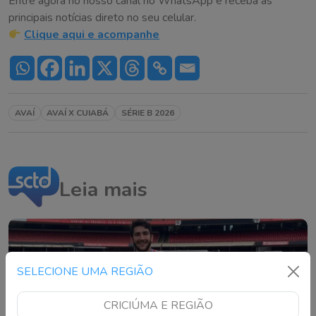
Entre agora no nosso canal no WhatsApp e receba as
principais notícias direto no seu celular.
Clique aqui e acompanhe
AVAÍ
AVAÍ X CUIABÁ
SÉRIE B 2026
Leia mais
SELECIONE UMA REGIÃO
CRICIÚMA E REGIÃO