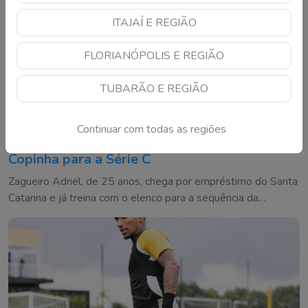
ITAJAÍ E REGIÃO
FLORIANÓPOLIS E REGIÃO
TUBARÃO E REGIÃO
Continuar com todas as regiões
Barra reforça a defesa e anuncia campeão da
Copinha para a Série C
Zagueiro Adriel, de 25 anos, chega por empréstimo do Santa
Catarina e já treina com o elenco para a sequência da
competição