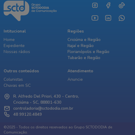
Intitucional
Regiões
Home
Criciúma e Região
Expediente
Itajaí e Região
Nossas rádios
Florianópolis e Região
Tubarão e Região
Outros conteúdos
Atendimento
Colunistas
Anuncie
Chuvas em SC
R. Alfredo Del Priori, 430 - Centro,
Criciúma - SC, 88801-630
controladoria@sctododia.com.br
48 99120.4849
©2025 - Todos os direitos reservados ao Grupo SCTODODIA de
Comunicação.