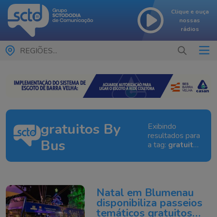
Clique e ouça
nossas
rádios
REGIÕES...
gratuitos By
Exibindo
resultados para
Bus
a tag:
gratuitos
By Bus
Natal em Blumenau
disponibiliza passeios
temáticos gratuitos