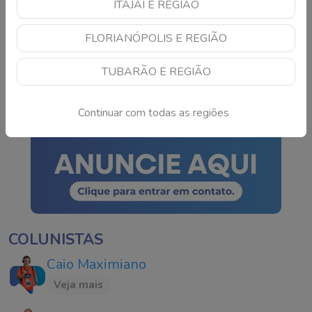
ITAJAÍ E REGIÃO
TSE cria conselho para
FLORIANÓPOLIS E REGIÃO
monitorar IA e fake news
nas eleições de 2026
TUBARÃO E REGIÃO
Continue lendo
Continuar com todas as regiões
COLUNISTAS
Caio Maximiano
Veja mais