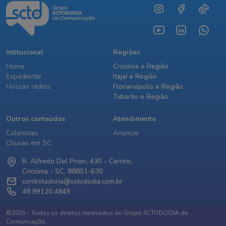
Intitucional
Regiões
Home
Criciúma e Região
Expediente
Itajaí e Região
Nossas rádios
Florianópolis e Região
Tubarão e Região
Outros conteúdos
Atendimento
Colunistas
Anuncie
Chuvas em SC
R. Alfredo Del Priori, 430 - Centro,
Criciúma - SC, 88801-630
controladoria@sctododia.com.br
48 99120.4849
©2025 - Todos os direitos reservados ao Grupo SCTODODIA de
Comunicação.