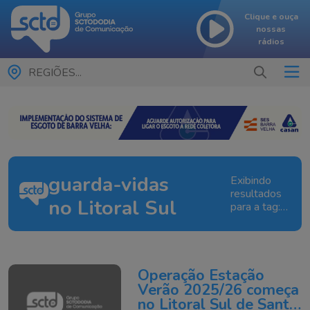
Clique e ouça
nossas
rádios
REGIÕES...
guarda-vidas
Exibindo
resultados
no Litoral Sul
para a tag:
guarda-
vidas no
Litoral Sul
Operação Estação
Verão 2025/26 começa
no Litoral Sul de Santa