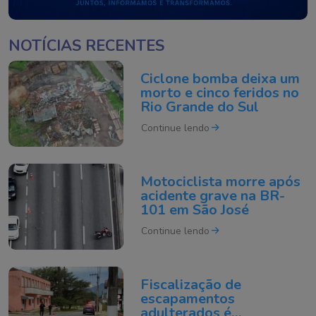
NOTÍCIAS RECENTES
Ciclone bomba deixa um
morto e cinco feridos no
Rio Grande do Sul
Continue lendo
Motociclista morre após
acidente grave na BR-
101 em São José
Continue lendo
Fiscalização de
escapamentos
adulterados é