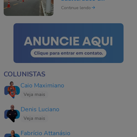
intensificada em Tubarão
Continue lendo
COLUNISTAS
Caio Maximiano
Veja mais
Denis Luciano
Veja mais
Fabrício Attanásio