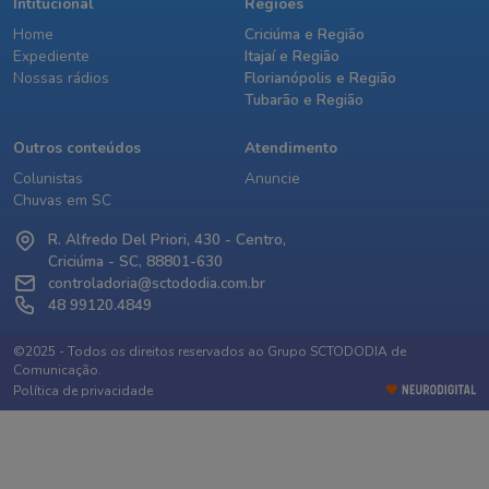
Intitucional
Regiões
Home
Criciúma e Região
Expediente
Itajaí e Região
Nossas rádios
Florianópolis e Região
Tubarão e Região
Outros conteúdos
Atendimento
Colunistas
Anuncie
Chuvas em SC
R. Alfredo Del Priori, 430 - Centro,
Criciúma - SC, 88801-630
controladoria@sctododia.com.br
48 99120.4849
©2025 - Todos os direitos reservados ao Grupo SCTODODIA de
Comunicação.
Política de privacidade