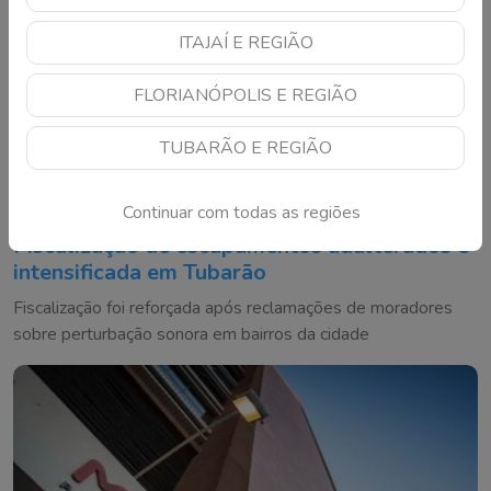
ITAJAÍ E REGIÃO
FLORIANÓPOLIS E REGIÃO
TUBARÃO E REGIÃO
Continuar com todas as regiões
Fiscalização de escapamentos adulterados é
intensificada em Tubarão
Fiscalização foi reforçada após reclamações de moradores
sobre perturbação sonora em bairros da cidade