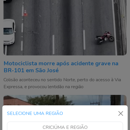
Motociclista morre após acidente grave na
BR-101 em São José
Colisão aconteceu no sentido Norte, perto do acesso à Via
Expressa, e provocou lentidão na região
SELECIONE UMA REGIÃO
CRICIÚMA E REGIÃO