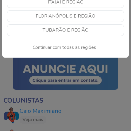
ITAJAÍ E REGIÃO
Colisão frontal entre
FLORIANÓPOLIS E REGIÃO
carro e carreta deixa
idoso ferido em rodovia
TUBARÃO E REGIÃO
de SC
Continue lendo
Continuar com todas as regiões
COLUNISTAS
Caio Maximiano
Veja mais