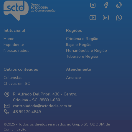
Intitucional
Regiões
Home
Criciúma e Região
Expediente
Itajaí e Região
Nossas rádios
Florianópolis e Região
Tubarão e Região
Outros conteúdos
Atendimento
Colunistas
Anuncie
Chuvas em SC
R. Alfredo Del Priori, 430 - Centro,
Criciúma - SC, 88801-630
controladoria@sctododia.com.br
48 99120.4849
©2025 - Todos os direitos reservados ao Grupo SCTODODIA de
Comunicação.