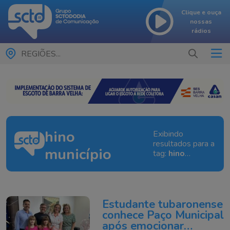
Clique e ouça
nossas
rádios
REGIÕES...
hino
Exibindo
resultados para a
município
tag:
hino
município
Estudante tubaronense
conhece Paço Municipal
após emocionar