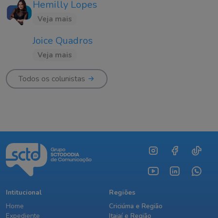
Hemilly Lopes
Veja mais
Joice Quadros
Veja mais
Todos os colunistas
Intitucional
Regiões
Home
Criciúma e Região
Expediente
Itajaí e Região