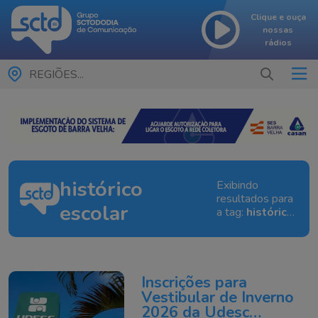
Clique e ouça
nossas
rádios
REGIÕES...
histórico
Exibindo
resultados para
escolar
a tag:
histórico
escolar
Inscrições para
Vestibular de Inverno
2026 da Udesc