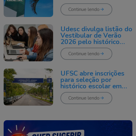
terminam nesta quinta-
feira
Continue lendo
Udesc divulga listão do
Vestibular de Verão
2026 pelo histórico
escolar
Continue lendo
UFSC abre inscrições
para seleção por
histórico escolar em
2026
Continue lendo