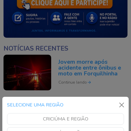
NOTÍCIAS RECENTES
Jovem morre após
acidente entre ônibus e
moto em Forquilhinha
Continue lendo
Operação em Laguna
SELECIONE UMA REGIÃO
prende duas mulheres
por tráfico de drogas
CRICIÚMA E REGIÃO
Continue lendo