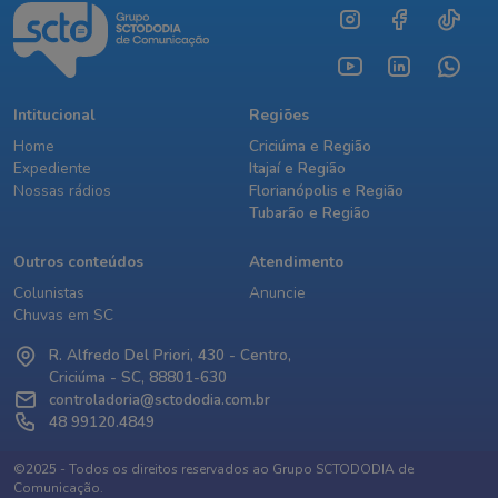
Intitucional
Regiões
Home
Criciúma e Região
Expediente
Itajaí e Região
Nossas rádios
Florianópolis e Região
Tubarão e Região
Outros conteúdos
Atendimento
Colunistas
Anuncie
Chuvas em SC
R. Alfredo Del Priori, 430 - Centro,
Criciúma - SC, 88801-630
controladoria@sctododia.com.br
48 99120.4849
©2025 - Todos os direitos reservados ao Grupo SCTODODIA de
Comunicação.