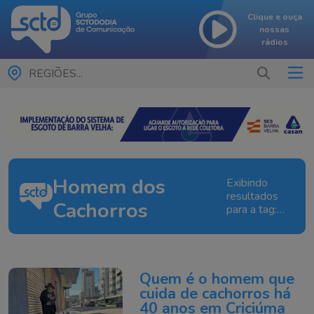
Clique e ouça
nossas
rádios
REGIÕES...
Homem dos
Exibindo
resultados
Cachorros
para a tag:
Homem dos
Cachorros
Quem é o homem que
cuida de cachorros há
40 anos em Criciúma