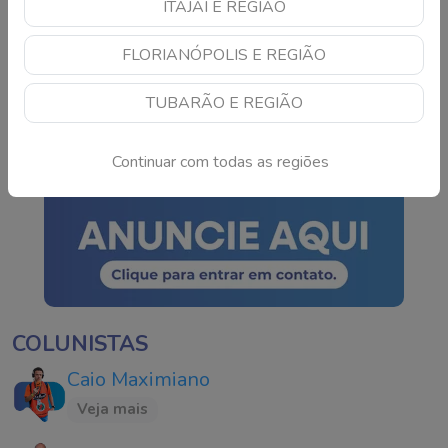
ITAJAÍ E REGIÃO
Contorno de
FLORIANÓPOLIS E REGIÃO
Florianópolis terá
bloqueio neste domingo
TUBARÃO E REGIÃO
Continue lendo
Continuar com todas as regiões
COLUNISTAS
Caio Maximiano
Veja mais