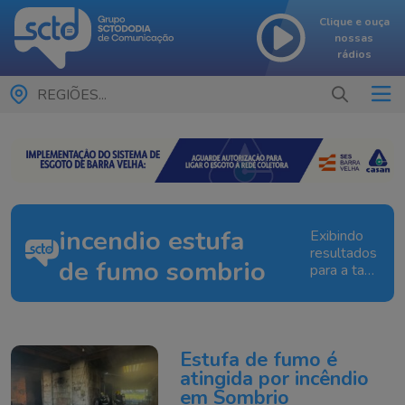
Clique e ouça
nossas
rádios
REGIÕES...
incendio estufa
Exibindo
resultados
de fumo sombrio
para a tag:
incendio
estufa de
fumo
sombrio
Estufa de fumo é
atingida por incêndio
em Sombrio