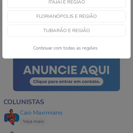
ITAJAÍ E REGIÃO
TSE cria conselho para
FLORIANÓPOLIS E REGIÃO
monitorar IA e fake news
nas eleições de 2026
TUBARÃO E REGIÃO
Continue lendo
Continuar com todas as regiões
COLUNISTAS
Caio Maximiano
Veja mais