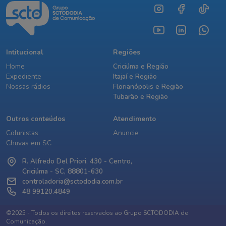
Intitucional
Regiões
Home
Criciúma e Região
Expediente
Itajaí e Região
Nossas rádios
Florianópolis e Região
Tubarão e Região
Outros conteúdos
Atendimento
Colunistas
Anuncie
Chuvas em SC
R. Alfredo Del Priori, 430 - Centro,
Criciúma - SC, 88801-630
controladoria@sctododia.com.br
48 99120.4849
©2025 - Todos os direitos reservados ao Grupo SCTODODIA de
Comunicação.