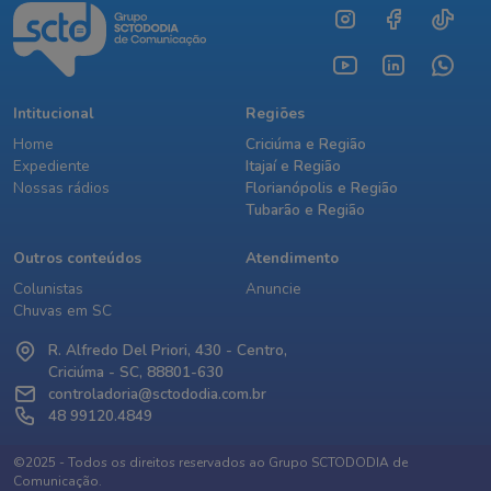
Intitucional
Regiões
Home
Criciúma e Região
Expediente
Itajaí e Região
Nossas rádios
Florianópolis e Região
Tubarão e Região
Outros conteúdos
Atendimento
Colunistas
Anuncie
Chuvas em SC
R. Alfredo Del Priori, 430 - Centro,
Criciúma - SC, 88801-630
controladoria@sctododia.com.br
48 99120.4849
©2025 - Todos os direitos reservados ao Grupo SCTODODIA de
Comunicação.