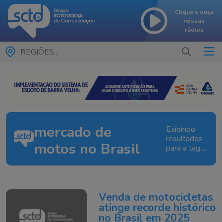
Clique e ouça
nossas
rádios
REGIÕES...
mercado de
Exibindo
resultados
motos no Brasil
para a tag:
mercado
de motos
no Brasil
Venda de motocicletas
atinge recorde histórico
no Brasil em 2025