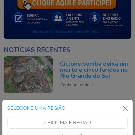
NOTÍCIAS RECENTES
Ciclone bomba deixa um
morto e cinco feridos no
Rio Grande do Sul
Continue lendo
Motociclista morre após
SELECIONE UMA REGIÃO
acidente grave na BR-
101 em São José
CRICIÚMA E REGIÃO
Continue lendo