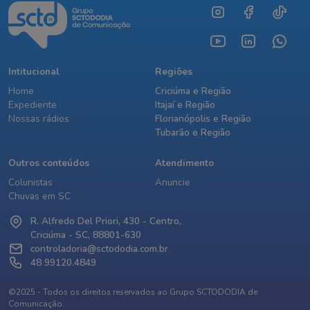
Intitucional
Regiões
Home
Criciúma e Região
Expediente
Itajaí e Região
Nossas rádios
Florianópolis e Região
Tubarão e Região
Outros conteúdos
Atendimento
Colunistas
Anuncie
Chuvas em SC
R. Alfredo Del Priori, 430 - Centro,
Criciúma - SC, 88801-630
controladoria@sctododia.com.br
48 99120.4849
©2025 - Todos os direitos reservados ao Grupo SCTODODIA de
Comunicação.