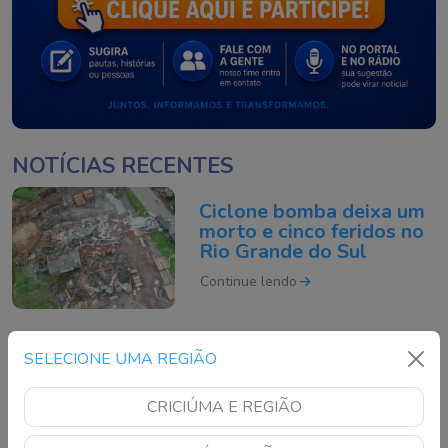
NOTÍCIAS RECENTES
Ciclone bomba deixa um
morto e cinco feridos no
Rio Grande do Sul
Continue lendo
Motociclista morre após
SELECIONE UMA REGIÃO
acidente grave na BR-
101 em São José
CRICIÚMA E REGIÃO
Continue lendo