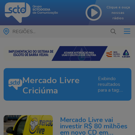
Clique e ouça
nossas
rádios
REGIÕES...
Mercado Livre
Exibindo
resultados
Criciúma
para a tag:
Mercado
Livre
Criciúma
Mercado Livre vai
investir R$ 80 milhões
em novo CD em