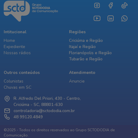
Intitucional
Regiões
Home
Criciúma e Região
Expediente
Itajaí e Região
Nossas rádios
Florianópolis e Região
Tubarão e Região
Outros conteúdos
Atendimento
Colunistas
Anuncie
Chuvas em SC
R. Alfredo Del Priori, 430 - Centro,
Criciúma - SC, 88801-630
controladoria@sctododia.com.br
48 99120.4849
©2025 - Todos os direitos reservados ao Grupo SCTODODIA de
Comunicação.