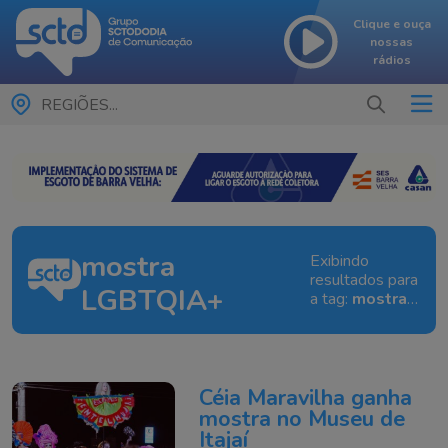
Clique e ouça
nossas
rádios
REGIÕES...
mostra
Exibindo
resultados para
LGBTQIA+
a tag:
mostra
LGBTQIA+
Céia Maravilha ganha
mostra no Museu de
Itajaí