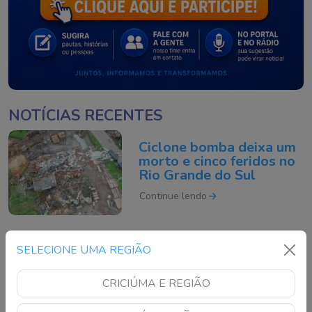
NOTÍCIAS RECENTES
Ciclone bomba deixa um
morto e cinco feridos no
Rio Grande do Sul
Continue lendo
Motociclista morre após
SELECIONE UMA REGIÃO
acidente grave na BR-
101 em São José
CRICIÚMA E REGIÃO
Continue lendo