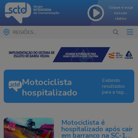
Clique e ouça
nossas
rádios
REGIÕES...
Motociclista
Exibindo
resultados
hospitalizado
para a tag:
Motociclista
hospitalizado
Motociclista é
hospitalizado após cair
em barranco na SC-110