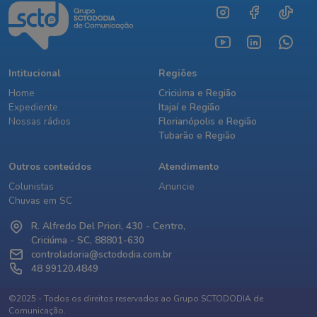
Intitucional
Regiões
Home
Criciúma e Região
Expediente
Itajaí e Região
Nossas rádios
Florianópolis e Região
Tubarão e Região
Outros conteúdos
Atendimento
Colunistas
Anuncie
Chuvas em SC
R. Alfredo Del Priori, 430 - Centro,
Criciúma - SC, 88801-630
controladoria@sctododia.com.br
48 99120.4849
©2025 - Todos os direitos reservados ao Grupo SCTODODIA de
Comunicação.