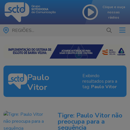
Clique e ouça
nossas
rádios
REGIÕES...
Paulo
Exibindo
resultados para a
Vitor
tag:
Paulo Vitor
Tigre: Paulo Vitor não
preocupa para a
sequência