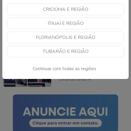
CRICIÚMA E REGIÃO
Temporais e mar agitado
devem marcar sexta-
ITAJAÍ E REGIÃO
feira em Santa Catarina
Continue lendo
FLORIANÓPOLIS E REGIÃO
TUBARÃO E REGIÃO
Vereadores de Criciúma
se envolvem em
Continuar com todas as regiões
polêmica durante debate
na Câmara
Continue lendo