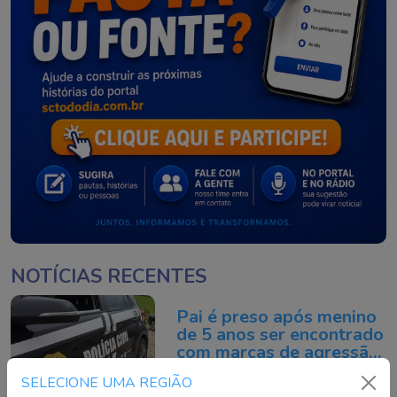
NOTÍCIAS RECENTES
Pai é preso após menino
de 5 anos ser encontrado
com marcas de agressão
em SC
Continue lendo
SELECIONE UMA REGIÃO