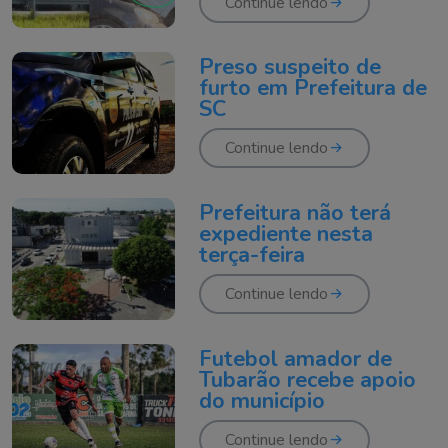
Continue lendo
Preso suspeito de
furto em Prefeitura de
SC
Continue lendo
Prefeitura não terá
expediente nesta
terça-feira
Continue lendo
Futebol amador de
Tubarão recebe apoio
do município
Continue lendo