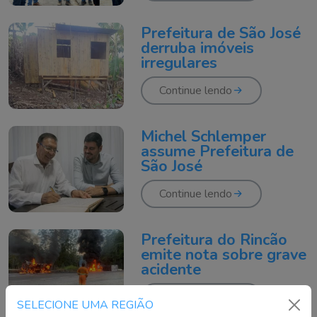
Prefeitura de São José
derruba imóveis
irregulares
Continue lendo
Michel Schlemper
assume Prefeitura de
São José
Continue lendo
Prefeitura do Rincão
emite nota sobre grave
acidente
Continue lendo
SELECIONE UMA REGIÃO