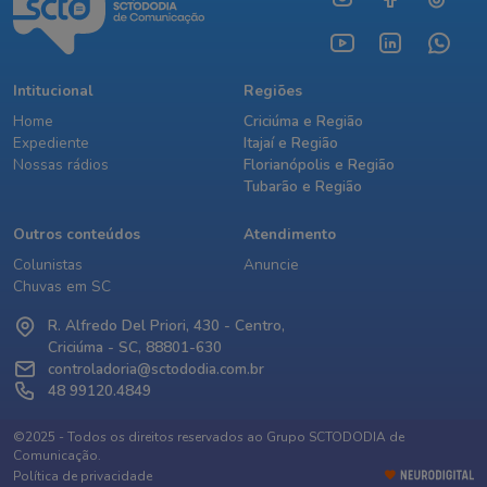
Intitucional
Regiões
Home
Criciúma e Região
Expediente
Itajaí e Região
Nossas rádios
Florianópolis e Região
Tubarão e Região
Outros conteúdos
Atendimento
Colunistas
Anuncie
Chuvas em SC
R. Alfredo Del Priori, 430 - Centro,
Criciúma - SC, 88801-630
controladoria@sctododia.com.br
48 99120.4849
©2025 - Todos os direitos reservados ao Grupo SCTODODIA de
Comunicação.
Política de privacidade