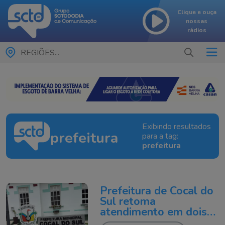
Clique e ouça
nossas
rádios
REGIÕES...
Exibindo resultados
prefeitura
para a tag:
prefeitura
Prefeitura de Cocal do
Sul retoma
atendimento em dois
turnos