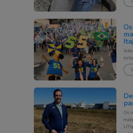
Os
ma
Ita
João
esta
De
pa
Os r
mate
UTIs