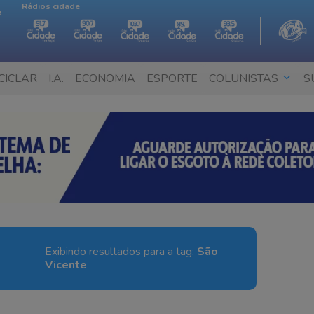
Rádios cidade
e
CICLAR
I.A.
ECONOMIA
ESPORTE
COLUNISTAS
S
Exibindo resultados para a tag:
São
Vicente