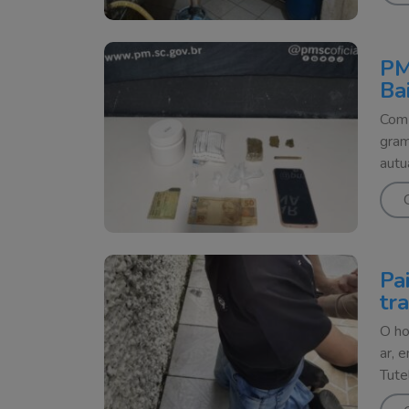
PM
Ba
Com 
gram
autu
Pa
tr
O ho
ar, 
Tute