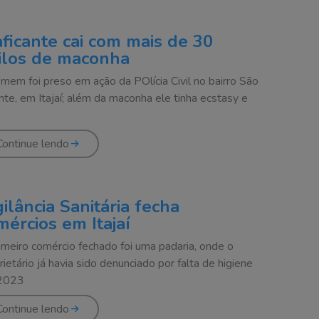
aficante cai com mais de 30
ilos de maconha
mem foi preso em ação da POlícia Civil no bairro São
nte, em Itajaí; além da maconha ele tinha ecstasy e
Continue lendo
gilância Sanitária fecha
mércios em Itajaí
imeiro comércio fechado foi uma padaria, onde o
rietário já havia sido denunciado por falta de higiene
2023
Continue lendo