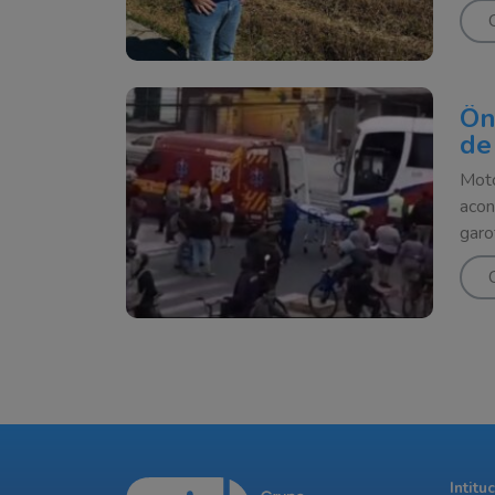
Ôn
de
Moto
acon
garo
Intitu