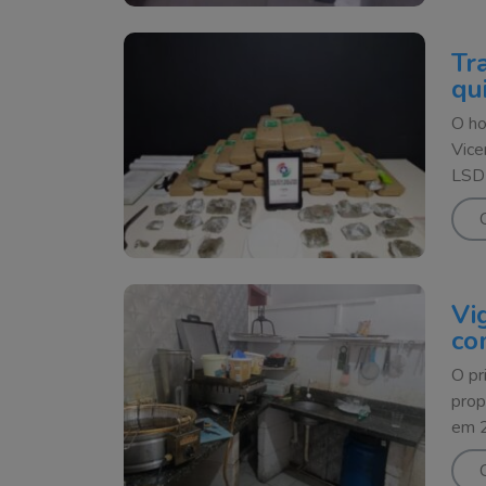
Tr
qu
O ho
Vice
LSD
Vi
co
O pr
prop
em 