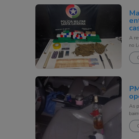
Ma
en
ca
em 
A re
no L
PM
op
As p
bair