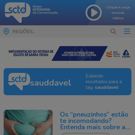
Clique e ouça
nossas
rádios
REGIÕES...
Exibindo
sauddavel
resultados para a
tag:
sauddavel
Os “pneuzinhos” estão
te incomodando?
Entenda mais sobre a
gordura abdominal