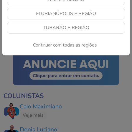
TSE cria conselho para
FLORIANÓPOLIS E REGIÃO
monitorar IA e fake news
nas eleições de 2026
TUBARÃO E REGIÃO
Continue lendo
Continuar com todas as regiões
COLUNISTAS
Caio Maximiano
Veja mais
Denis Luciano