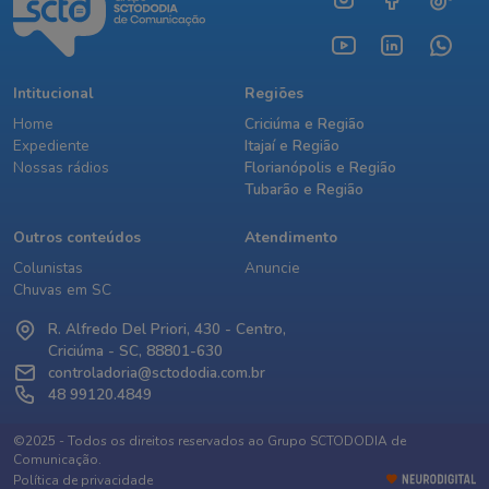
Intitucional
Regiões
Home
Criciúma e Região
Expediente
Itajaí e Região
Nossas rádios
Florianópolis e Região
Tubarão e Região
Outros conteúdos
Atendimento
Colunistas
Anuncie
Chuvas em SC
R. Alfredo Del Priori, 430 - Centro,
Criciúma - SC, 88801-630
controladoria@sctododia.com.br
48 99120.4849
©2025 - Todos os direitos reservados ao Grupo SCTODODIA de
Comunicação.
Política de privacidade