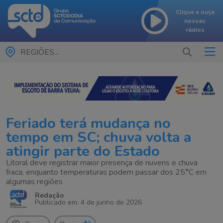
Clique e ouça
nossas
rádios
REGIÕES...
Feriado terá mudança no
tempo em SC; chuva volta a
atingir parte do Estado
Litoral deve registrar maior presença de nuvens e chuva
fraca, enquanto temperaturas podem passar dos 25°C em
algumas regiões
Redação
Publicado em: 4 de junho de 2026