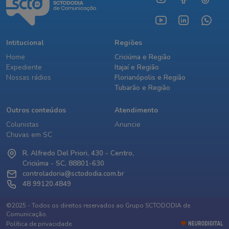
Intitucional
Regiões
Home
Criciúma e Região
Expediente
Itajaí e Região
Nossas rádios
Florianópolis e Região
Tubarão e Região
Outros conteúdos
Atendimento
Colunistas
Anuncie
Chuvas em SC
R. Alfredo Del Priori, 430 - Centro,
Criciúma - SC, 88801-630
controladoria@sctododia.com.br
48 99120.4849
©2025 - Todos os direitos reservados ao Grupo SCTODODIA de
Comunicação.
Política de privacidade