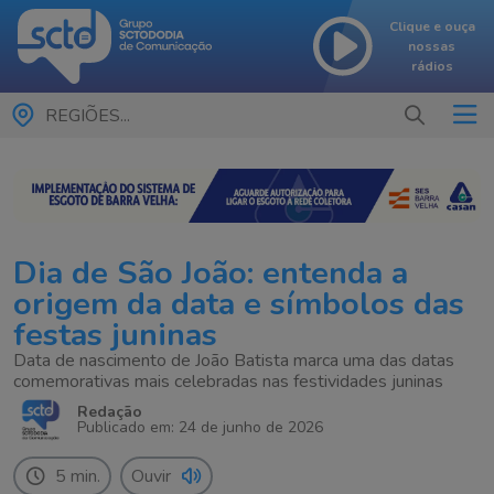
Clique e ouça
nossas
rádios
REGIÕES...
Dia de São João: entenda a
origem da data e símbolos das
festas juninas
Data de nascimento de João Batista marca uma das datas
comemorativas mais celebradas nas festividades juninas
Redação
Publicado em: 24 de junho de 2026
5 min.
Ouvir