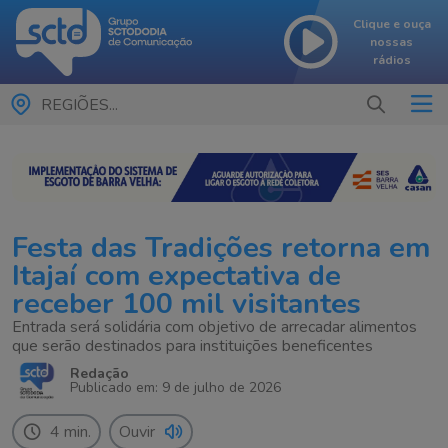
Clique e ouça
nossas
rádios
REGIÕES...
Festa das Tradições retorna em
Itajaí com expectativa de
receber 100 mil visitantes
Entrada será solidária com objetivo de arrecadar alimentos
que serão destinados para instituições beneficentes
Redação
Publicado em: 9 de julho de 2026
4 min.
Ouvir