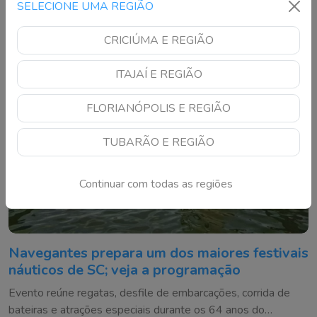
Florianópolis
SELECIONE UMA REGIÃO
CRICIÚMA E REGIÃO
ITAJAÍ E REGIÃO
FLORIANÓPOLIS E REGIÃO
TUBARÃO E REGIÃO
Continuar com todas as regiões
Navegantes prepara um dos maiores festivais
náuticos de SC; veja a programação
Evento reúne regatas, desfile de embarcações, corrida de
bateiras e atrações especiais durante os 64 anos do