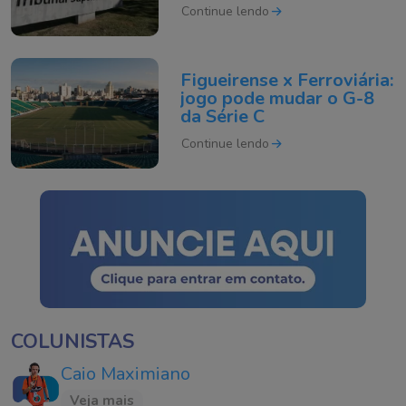
Continue lendo
Figueirense x Ferroviária:
jogo pode mudar o G-8
da Série C
Continue lendo
COLUNISTAS
Caio Maximiano
Veja mais