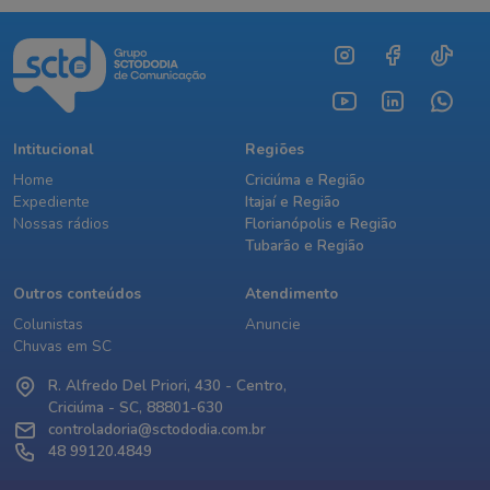
Intitucional
Regiões
Home
Criciúma e Região
Expediente
Itajaí e Região
Nossas rádios
Florianópolis e Região
Tubarão e Região
Outros conteúdos
Atendimento
Colunistas
Anuncie
Chuvas em SC
R. Alfredo Del Priori, 430 - Centro,
Criciúma - SC, 88801-630
controladoria@sctododia.com.br
48 99120.4849