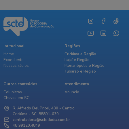
Intitucional
Regiões
Home
Criciúma e Região
Expediente
Itajaí e Região
Nossas rádios
Florianópolis e Região
Tubarão e Região
Outros conteúdos
Atendimento
Colunistas
Anuncie
Chuvas em SC
R. Alfredo Del Priori, 430 - Centro,
Criciúma - SC, 88801-630
controladoria@sctododia.com.br
48 99120.4849