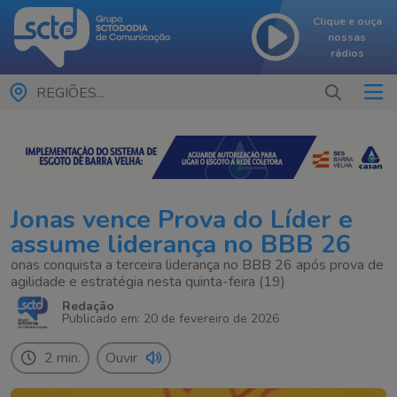
Clique e ouça
nossas
rádios
REGIÕES...
Jonas vence Prova do Líder e
assume liderança no BBB 26
onas conquista a terceira liderança no BBB 26 após prova de
agilidade e estratégia nesta quinta-feira (19)
Redação
Publicado em: 20 de fevereiro de 2026
2 min.
Ouvir