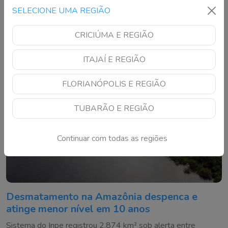
Catarinense do FAM 2026 e disputará premiações em
SELECIONE UMA REGIÃO
Florianópolis
CRICIÚMA E REGIÃO
ITAJAÍ E REGIÃO
FLORIANÓPOLIS E REGIÃO
TUBARÃO E REGIÃO
Continuar com todas as regiões
Desmatamento na Amazônia despenca e
atinge menor nível em 10 anos
Sistema do Inpe registrou 2.874 km² sob alerta entre