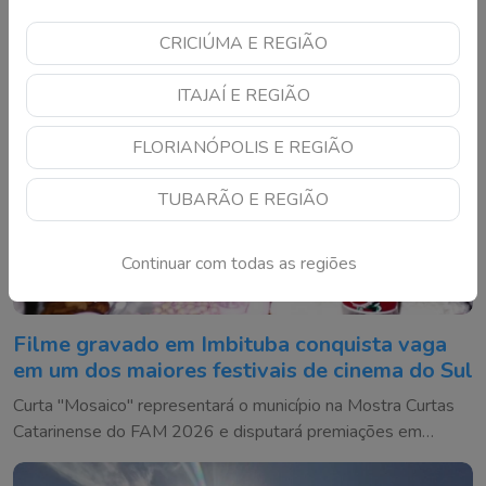
CRICIÚMA E REGIÃO
ITAJAÍ E REGIÃO
FLORIANÓPOLIS E REGIÃO
TUBARÃO E REGIÃO
Continuar com todas as regiões
Filme gravado em Imbituba conquista vaga
em um dos maiores festivais de cinema do Sul
Curta "Mosaico" representará o município na Mostra Curtas
Catarinense do FAM 2026 e disputará premiações em
Florianópolis