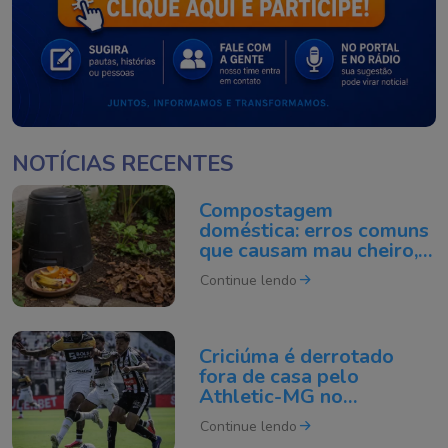
NOTÍCIAS RECENTES
Compostagem
doméstica: erros comuns
que causam mau cheiro,
mosquitos e desânimo
Continue lendo
Criciúma é derrotado
fora de casa pelo
Athletic-MG no
Brasileirão da Série B
Continue lendo