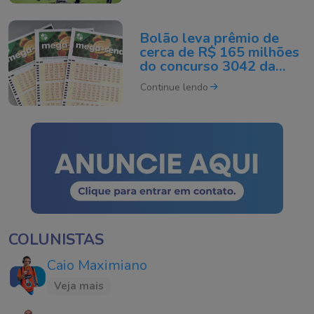
Bolão leva prêmio de
cerca de R$ 165 milhões
do concurso 3042 da
Mega-Sena sorteado
Continue lendo
neste domingo
COLUNISTAS
Caio Maximiano
Veja mais