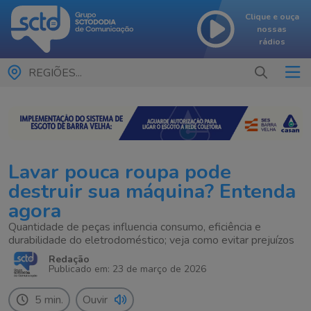
Clique e ouça
nossas
rádios
REGIÕES...
Lavar pouca roupa pode
destruir sua máquina? Entenda
agora
Quantidade de peças influencia consumo, eficiência e
durabilidade do eletrodoméstico; veja como evitar prejuízos
Redação
Publicado em: 23 de março de 2026
5 min.
Ouvir