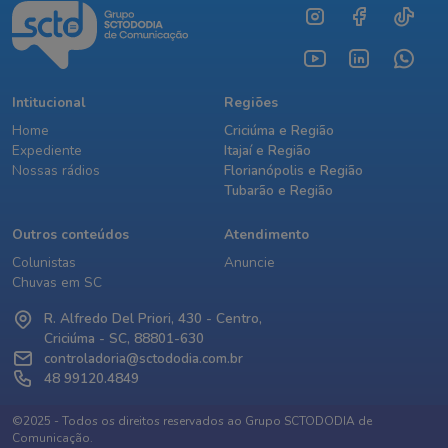
Intitucional
Regiões
Home
Criciúma e Região
Expediente
Itajaí e Região
Nossas rádios
Florianópolis e Região
Tubarão e Região
Outros conteúdos
Atendimento
Colunistas
Anuncie
Chuvas em SC
R. Alfredo Del Priori, 430 - Centro,
Criciúma - SC, 88801-630
controladoria@sctododia.com.br
48 99120.4849
©2025 - Todos os direitos reservados ao Grupo SCTODODIA de
Comunicação.