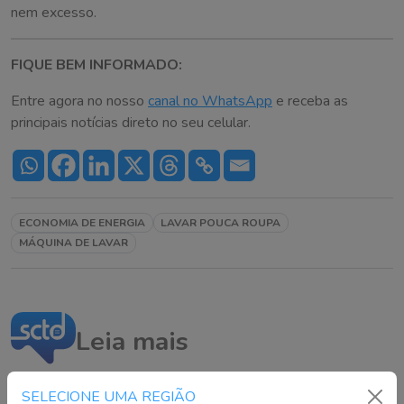
nem excesso.
FIQUE BEM INFORMADO:
Entre agora no nosso
canal no WhatsApp
e receba as
principais notícias direto no seu celular.
ECONOMIA DE ENERGIA
LAVAR POUCA ROUPA
MÁQUINA DE LAVAR
Leia mais
SELECIONE UMA REGIÃO