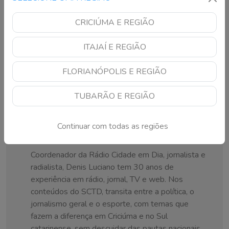
CRICIÚMA E REGIÃO
ITAJAÍ E REGIÃO
FLORIANÓPOLIS E REGIÃO
TUBARÃO E REGIÃO
Continuar com todas as regiões
Denis Luciano
Coordenador da Rádio Cidade em Dia, jornalista e
radialista, Denis Luciano tem 30 anos de
experiência em rádio, jornal, TV e web. Nos
conteúdos do SCTD, transita entre a política, o
jornalismo geral e o esporte, com temas que
fazem a diferença em Criciúma e no Sul
catarinense, sem descuidar das pautas nacionais