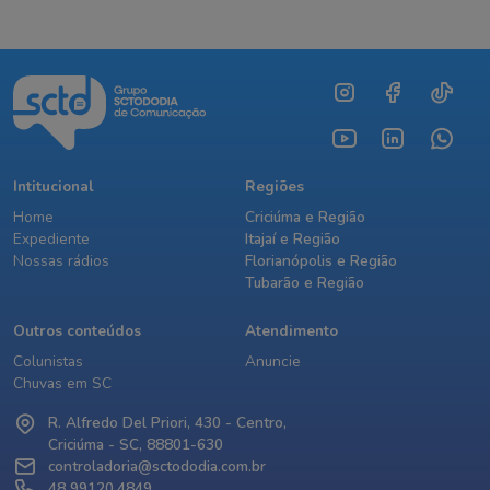
Intitucional
Regiões
Home
Criciúma e Região
Expediente
Itajaí e Região
Nossas rádios
Florianópolis e Região
Tubarão e Região
Outros conteúdos
Atendimento
Colunistas
Anuncie
Chuvas em SC
R. Alfredo Del Priori, 430 - Centro,
Criciúma - SC, 88801-630
controladoria@sctododia.com.br
48 99120.4849