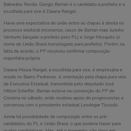
Balneário Rincão. Giorgio Bertan é o candidato a prefeito e a
escolhida para vice é Daiana Rangel.
Havia uma expectativa de união entre as chapas à direita no
processo eleitoral rinconense, casos de Bertan mais Juninho
Venturini (lançado a prefeito pelo PL) e Jorge Mosquito (o
nome do União Brasil homologado para prefeito). Porém, na
falta de acordo, o PP resolveu confirmar composição
majoritária própria.
Daiana Moura Rangel, a escolhida para vice, é empresária e
reside no Bairro Pedreiras. A orientação pela chapa pura veio
da Executiva Estadual, transmitida pelo deputado José
Milton Scheffer. Bertan esteve na convenção do PP de
Criciúma no sábado, onde recebeu apoio de progressistas e
conversou com o presidente estadual Leodegar Tiscoski.
Ainda há possibilidade de composição entre os pré-
candidatos do PL e União Brasil, o que poderia trazer para
quatro candidaturas. Mas, até o momento, são cinco em