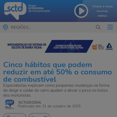
Clique e ouça
nossas
rádios
REGIÕES...
Cinco hábitos que podem
reduzir em até 50% o consumo
de combustível
Especialistas explicam como pequenas mudanças na forma
de dirigir e cuidar do carro ajudam a aliviar o peso no bolso
dos motoristas.
SCTODODIA
Publicado em: 21 de outubro de 2025