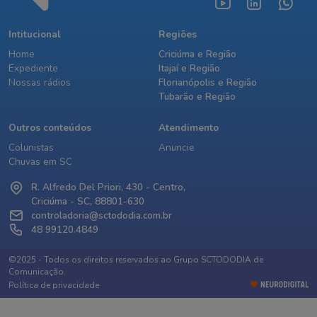
Intitucional
Regiões
Home
Criciúma e Região
Expediente
Itajaí e Região
Nossas rádios
Florianópolis e Região
Tubarão e Região
Outros conteúdos
Atendimento
Colunistas
Anuncie
Chuvas em SC
R. Alfredo Del Priori, 430 - Centro,
Criciúma - SC, 88801-630
controladoria@sctododia.com.br
48 99120.4849
©2025 - Todos os direitos reservados ao Grupo SCTODODIA de
Comunicação.
Política de privacidade