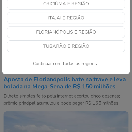
CRICIÚMA E REGIÃO
ITAJAÍ E REGIÃO
FLORIANÓPOLIS E REGIÃO
TUBARÃO E REGIÃO
Continuar com todas as regiões
Aposta de Florianópolis bate na trave e leva
bolada na Mega-Sena de R$ 150 milhões
Bilhete simples feito pela internet acertou cinco dezenas;
prêmio principal acumulou e pode pagar R$ 165 milhões