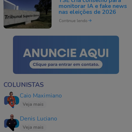
TSE cria conselho para
monitorar IA e fake news
nas eleições de 2026
Continue lendo
COLUNISTAS
Caio Maximiano
Veja mais
Denis Luciano
Veja mais