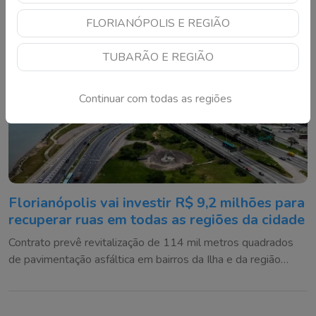
FLORIANÓPOLIS E REGIÃO
TUBARÃO E REGIÃO
Continuar com todas as regiões
Florianópolis vai investir R$ 9,2 milhões para
recuperar ruas em todas as regiões da cidade
Contrato prevê revitalização de 114 mil metros quadrados
de pavimentação asfáltica em bairros da Ilha e da região
continental