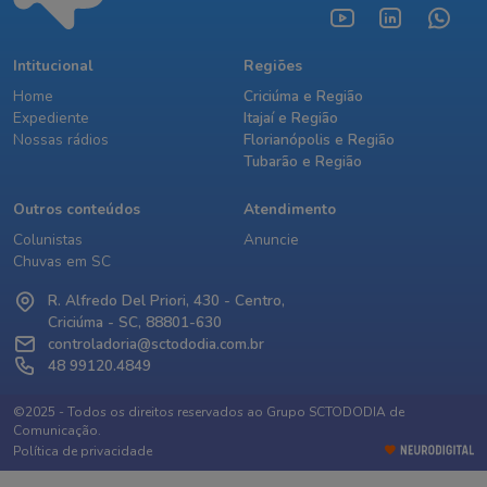
Intitucional
Regiões
Home
Criciúma e Região
Expediente
Itajaí e Região
Nossas rádios
Florianópolis e Região
Tubarão e Região
Outros conteúdos
Atendimento
Colunistas
Anuncie
Chuvas em SC
R. Alfredo Del Priori, 430 - Centro,
Criciúma - SC, 88801-630
controladoria@sctododia.com.br
48 99120.4849
©2025 - Todos os direitos reservados ao Grupo SCTODODIA de
Comunicação.
Política de privacidade