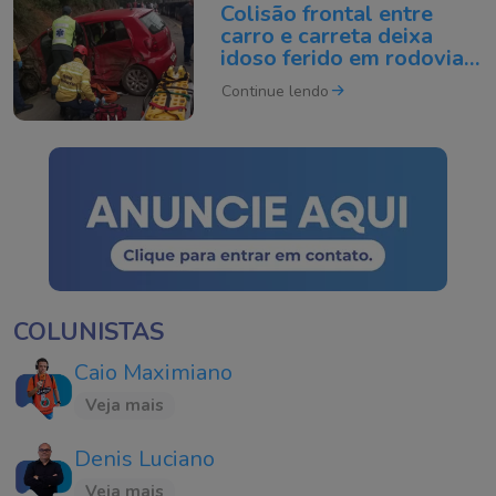
Colisão frontal entre
carro e carreta deixa
idoso ferido em rodovia
de SC
Continue lendo
COLUNISTAS
Caio Maximiano
Veja mais
Denis Luciano
Veja mais