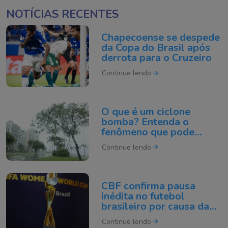
NOTÍCIAS RECENTES
Chapecoense se despede
da Copa do Brasil após
derrota para o Cruzeiro
Continue lendo
O que é um ciclone
bomba? Entenda o
fenômeno que pode
atingir o Sul do Brasil
Continue lendo
CBF confirma pausa
inédita no futebol
brasileiro por causa da
Copa do Mundo de 2027
Continue lendo