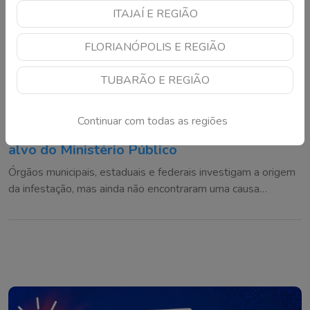
ITAJAÍ E REGIÃO
FLORIANÓPOLIS E REGIÃO
TUBARÃO E REGIÃO
Continuar com todas as regiões
Mistério das moscas em cidade de SC vira
alvo do Ministério Público
Órgãos municipais, estaduais e federais investigam a origem
da infestação, mas ainda não encontraram uma causa
definitiva