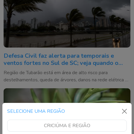
Defesa Civil faz alerta para temporais e
ventos fortes no Sul de SC; veja quando o
tempo vira
Região de Tubarão está em área de alto risco para
destelhamentos, queda de árvores, danos na rede elétrica e
alagamentos entre quinta e sexta-feira
SELECIONE UMA REGIÃO
CRICIÚMA E REGIÃO