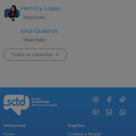
Hemilly Lopes
Veja mais
Joice Quadros
Veja mais
Todos os colunistas
Intitucional
Regiões
Home
Criciúma e Região