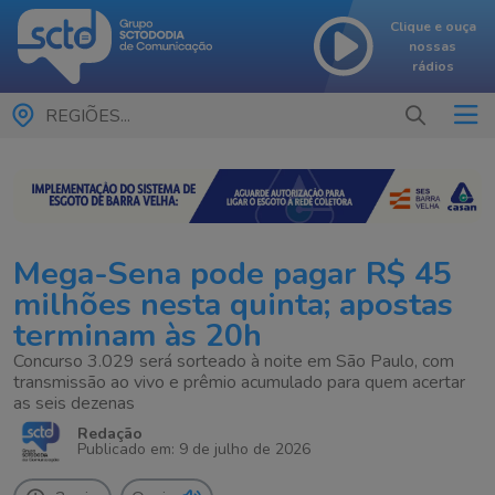
Clique e ouça
nossas
rádios
REGIÕES...
Mega-Sena pode pagar R$ 45
milhões nesta quinta; apostas
terminam às 20h
Concurso 3.029 será sorteado à noite em São Paulo, com
transmissão ao vivo e prêmio acumulado para quem acertar
as seis dezenas
Redação
Publicado em: 9 de julho de 2026