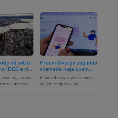
olis dá salto
Prouni divulga segunda
no IDEB e vira
chamada; veja quem
a nacional em
precisa agir até 14 de
inense registrou o
Estudantes pré-selecionados
agosto
mento entre todas
devem comprovar as
o país e alcançou o
informações da inscrição na
l no ensino
instituição de ensino para
garantir a bolsa