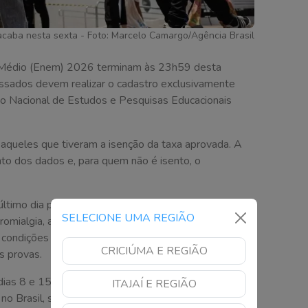
acaba nesta sexta - Foto: Marcelo Camargo/Agência Brasil
o Médio (Enem) 2026 terminam às 23h59 desta
eressados devem realizar o cadastro exclusivamente
tuto Nacional de Estudos e Pesquisas Educacionais
e aqueles que tiveram a isenção da taxa aprovada. A
nto dos dados e, para quem não é isento, o
ltimo dia para solicitar atendimento especializado e o
SELECIONE UMA REGIÃO
romialgia, ansiedade e Transtorno Obsessivo
 condições que permitem a solicitação de
CRICIÚMA E REGIÃO
s provas.
 dias 8 e 15 de novembro. O exame segue como
ITAJAÍ E REGIÃO
r no Brasil, sendo utilizado em programas como Sisu,