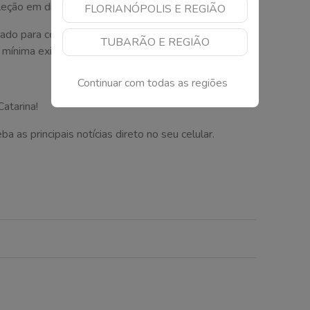
leção em diversas instituições públicas e privadas.
FLORIANÓPOLIS E REGIÃO
do para certificação do ensino médio por candidatos
TUBARÃO E REGIÃO
mínima exigida nas provas e na redação.
Continuar com todas as regiões
atarina!
as principais notícias direto no seu celular.