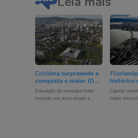
Leia mais
Criciúma surpreende e
Florianóp
conquista o maior IDEB
histórico 
da história da rede
referênci
Educação do município bate
Capital catar
municipal
educação
recorde nos anos iniciais e
maior cresci
finais do Ensino Fundamental e
as capitais d
figura entre os melhores
top 3 naciona
resultados de Santa Catarina
fundamental