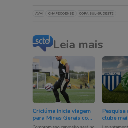
AVAÍ
CHAPECOENSE
COPA SUL-SUDESTE
Leia mais
Criciúma inicia viagem
Pesquisa 
para Minas Gerais com
clube mai
dúvida sobre Otero
de Santa 
Compromisso carvoeiro será no
Levantament