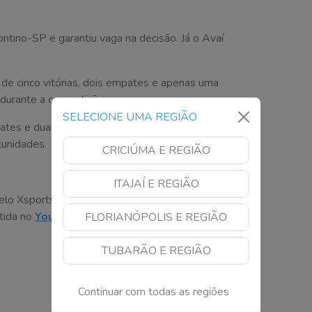
ntino-SP e garantiu vaga na decisão. Já o Avaí
de cinco vitórias, dois empates e apenas uma
 durante a competição.
SELECIONE UMA REGIÃO
mpates e duas derrotas. O ataque avaiano marcou 15
tunidades.
CRICIÚMA E REGIÃO
ITAJAÍ E REGIÃO
lo Xsports e vai ao ar a partir das 19h50, desta
tida no
Youtube pelo SportyNet
.
FLORIANÓPOLIS E REGIÃO
TUBARÃO E REGIÃO
Continuar com todas as regiões