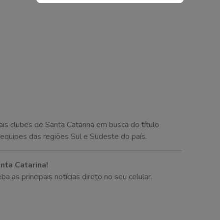
pais clubes de Santa Catarina em busca do título
 equipes das regiões Sul e Sudeste do país.
nta Catarina!
as principais notícias direto no seu celular.