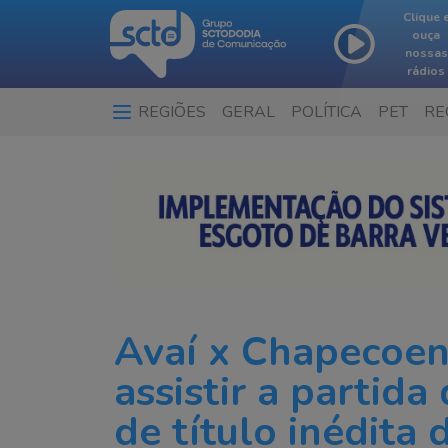
Clique 
ouça
nossas
rádios
REGIÕES
GERAL
POLÍTICA
PET
RE
Avaí x Chapecoen
assistir a partida
de título inédita