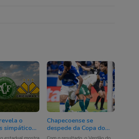
revela o
Chapecoense se
s simpático
despede da Copa do
Catarina e o
Brasil após derrota
o estadual mostra
Com o resultado, o Verdão do