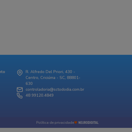
nto
R. Alfredo Del Priori, 430 -
Centro, Criciúma - SC, 88801-
630
controladoria@sctododia.com.br
48 99120.4849
Política de privacidade