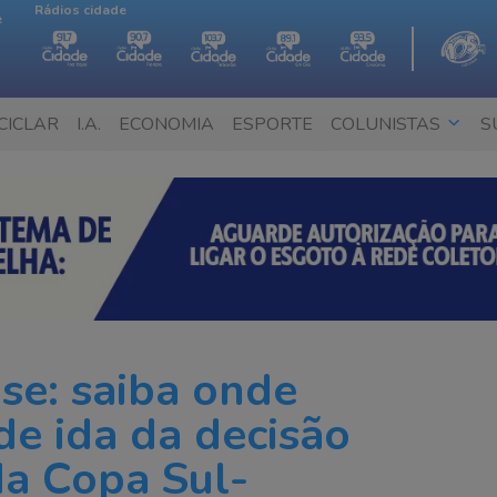
Rádios cidade
e
CICLAR
I.A.
ECONOMIA
ESPORTE
COLUNISTAS
S
se: saiba onde
 de ida da decisão
 da Copa Sul-