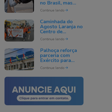
no Brasil, mas
número ainda
Continue lendo
assusta; veja como
se proteger
Caminhada do
Agosto Laranja no
Centro de
Navegantes
Continue lendo
reforça
conscientização
Palhoça reforça
sobre prevenção
parceria com
de deficiências
Exército para
ampliar ações de
Continue lendo
segurança e
emergências