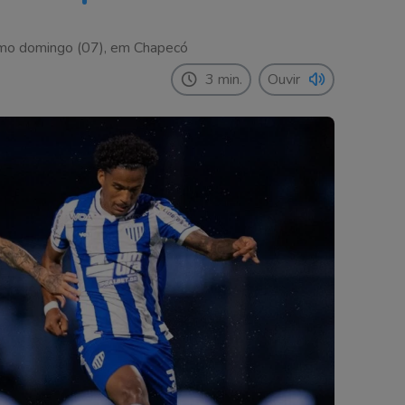
ximo domingo (07), em Chapecó
3 min.
Ouvir