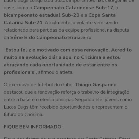
Lucas Bugs conquistou títulos importantes nas categorias de
base, como o
Campeonato Catarinense Sub-17
, o
bicampeonato estadual Sub-20
e a
Copa Santa
Catarina Sub-21
. Atualmente, o volante vem sendo
relacionado para partidas da equipe profissional na disputa
da
Série B do Campeonato Brasileiro
.
“
Estou feliz e motivado com essa renovação. Acredito
muito na evolução diária aqui no Criciúma e estou
abraçando cada oportunidade de estar entre os
profissionais
“, afirmou o atleta.
O executivo de futebol do clube,
Thiago Gasparino
,
destacou que a renovação reforça o trabalho de integração
entre a base e o elenco principal. Segundo ele, jovens como
Lucas Bugs têm recebido oportunidades e representam o
futuro do Criciúma.
FIQUE BEM INFORMADO: