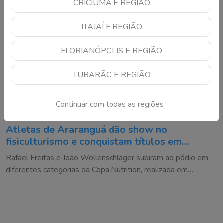
CRICIÚMA E REGIÃO
ITAJAÍ E REGIÃO
FLORIANÓPOLIS E REGIÃO
TUBARÃO E REGIÃO
Continuar com todas as regiões
Atletas de Araranguá dão show no
fisiculturismo e conquistam títulos em
competição
Rafael Freitas e João Wollenschlager subiram ao pódio em
diferentes categorias da Copa Nutrition, realizada em
Sombrio