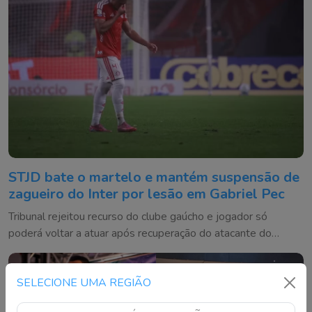
STJD bate o martelo e mantém suspensão de
zagueiro do Inter por lesão em Gabriel Pec
Tribunal rejeitou recurso do clube gaúcho e jogador só
poderá voltar a atuar após recuperação do atacante do
Cruzeiro ou em até 180 dias
SELECIONE UMA REGIÃO