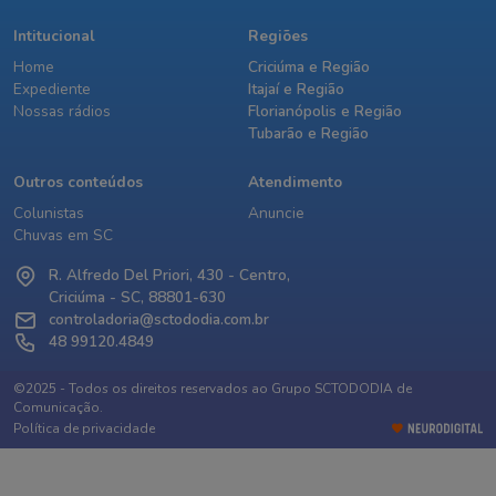
Intitucional
Regiões
Home
Criciúma e Região
Expediente
Itajaí e Região
Nossas rádios
Florianópolis e Região
Tubarão e Região
Outros conteúdos
Atendimento
Colunistas
Anuncie
Chuvas em SC
R. Alfredo Del Priori, 430 - Centro,
Criciúma - SC, 88801-630
controladoria@sctododia.com.br
48 99120.4849
©2025 - Todos os direitos reservados ao Grupo SCTODODIA de
Comunicação.
Política de privacidade