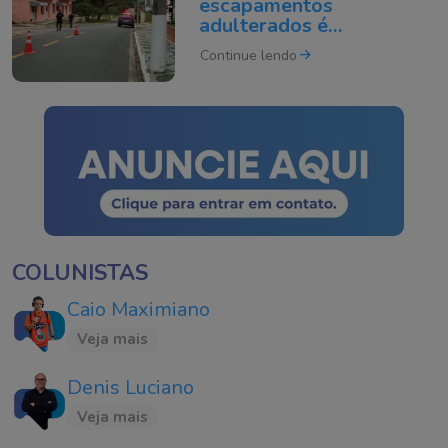
escapamentos
adulterados é
intensificada em Tubarão
Continue lendo
COLUNISTAS
Caio Maximiano
Veja mais
Denis Luciano
Veja mais