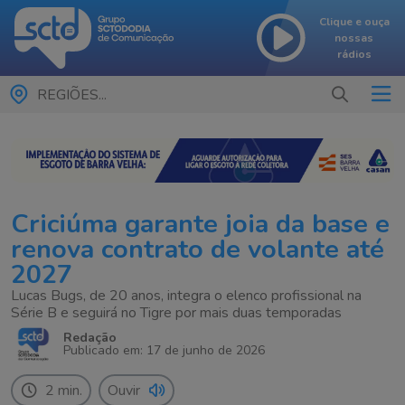
Clique e ouça
nossas
rádios
REGIÕES...
Criciúma garante joia da base e
renova contrato de volante até
2027
Lucas Bugs, de 20 anos, integra o elenco profissional na
Série B e seguirá no Tigre por mais duas temporadas
Redação
Publicado em: 17 de junho de 2026
2 min.
Ouvir