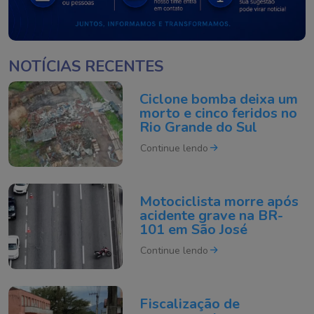
NOTÍCIAS RECENTES
Ciclone bomba deixa um
morto e cinco feridos no
Rio Grande do Sul
Continue lendo
Motociclista morre após
acidente grave na BR-
101 em São José
Continue lendo
Fiscalização de