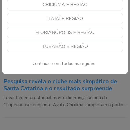
CRICIÚMA E REGIÃO
ITAJAÍ E REGIÃO
FLORIANÓPOLIS E REGIÃO
TUBARÃO E REGIÃO
Continuar com todas as regiões
Pesquisa revela o clube mais simpático de
Santa Catarina e o resultado surpreende
Levantamento estadual mostra liderança isolada da
Chapecoense, enquanto Avaí e Criciúma completam o pódio
da simpatia entre os catarinenses