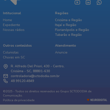
Intitucional
Regiões
Home
Criciúma e Região
Expediente
Itajaí e Região
Nossas rádios
Florianópolis e Região
Tubarão e Região
Outros conteúdos
Atendimento
Colunistas
Anuncie
Chuvas em SC
R. Alfredo Del Priori, 430 - Centro,
Criciúma - SC, 88801-630
controladoria@sctododia.com.br
48 99120.4849
©2025 - Todos os direitos reservados ao Grupo SCTODODIA de
Comunicação.
Política de privacidade