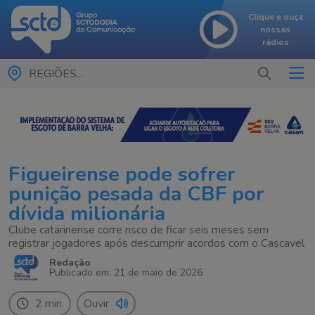
Clique e ouça
nossas
rádios
REGIÕES...
Figueirense pode sofrer
punição pesada da CBF por
dívida milionária
Clube catarinense corre risco de ficar seis meses sem
registrar jogadores após descumprir acordos com o Cascavel
Redação
Publicado em: 21 de maio de 2026
2 min.
Ouvir