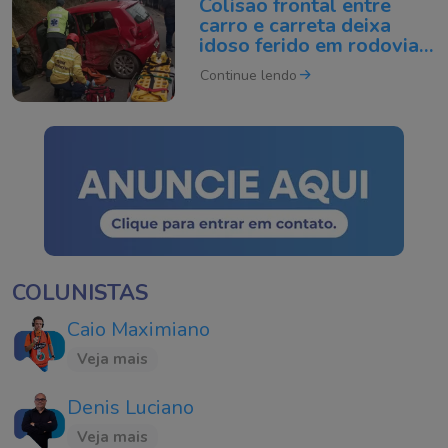
Colisão frontal entre
carro e carreta deixa
idoso ferido em rodovia
de SC
Continue lendo
COLUNISTAS
Caio Maximiano
Veja mais
Denis Luciano
Veja mais