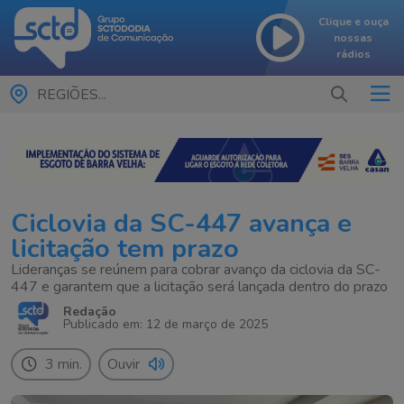
Clique e ouça
nossas
rádios
REGIÕES...
Ciclovia da SC-447 avança e
licitação tem prazo
Lideranças se reúnem para cobrar avanço da ciclovia da SC-
447 e garantem que a licitação será lançada dentro do prazo
Redação
Publicado em: 12 de março de 2025
3 min.
Ouvir