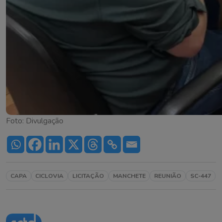
Foto: Divulgação
CAPA
CICLOVIA
LICITAÇÃO
MANCHETE
REUNIÃO
SC-447