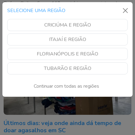
Defesa Civil confirmou 118 municípios com registros de
SELECIONE UMA REGIÃO
danos provocados principalmente pelos fortes ventos
CRICIÚMA E REGIÃO
ITAJAÍ E REGIÃO
FLORIANÓPOLIS E REGIÃO
TUBARÃO E REGIÃO
Continuar com todas as regiões
Últimos dias: veja onde ainda dá tempo de
doar agasalhos em SC